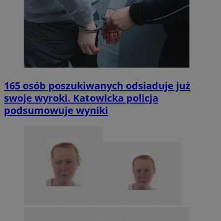
165 osób poszukiwanych odsiaduje już
swoje wyroki. Katowicka policja
podsumowuje wyniki