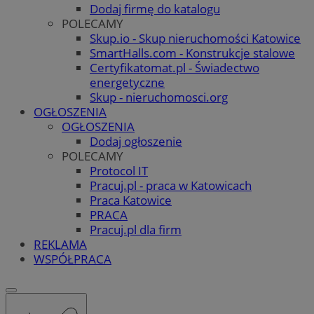
Dodaj firmę do katalogu
POLECAMY
Skup.io - Skup nieruchomości Katowice
SmartHalls.com - Konstrukcje stalowe
Certyfikatomat.pl - Świadectwo
energetyczne
Skup - nieruchomosci.org
OGŁOSZENIA
OGŁOSZENIA
Dodaj ogłoszenie
POLECAMY
Protocol IT
Pracuj.pl - praca w Katowicach
Praca Katowice
PRACA
Pracuj.pl dla firm
REKLAMA
WSPÓŁPRACA