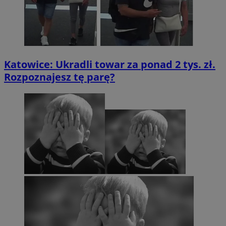
Katowice: Ukradli towar za ponad 2 tys. zł.
Rozpoznajesz tę parę?