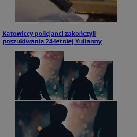
Katowiccy policjanci zakończyli
poszukiwania 24-letniej Yulianny