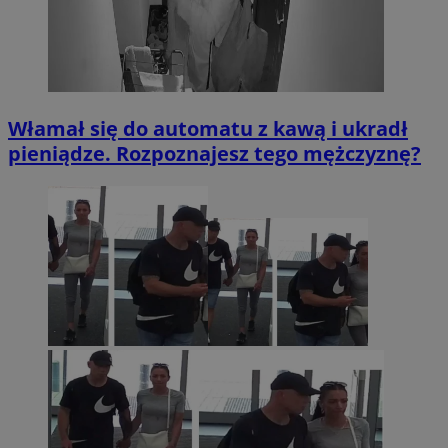
Włamał się do automatu z kawą i ukradł
pieniądze. Rozpoznajesz tego mężczyznę?