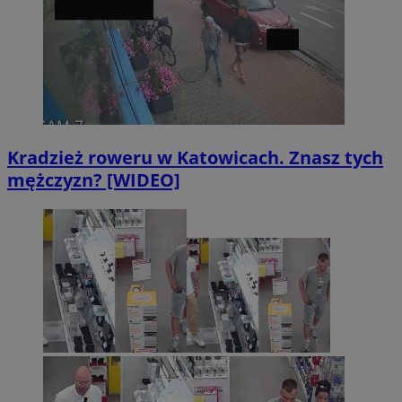
Kradzież roweru w Katowicach. Znasz tych
mężczyzn? [WIDEO]