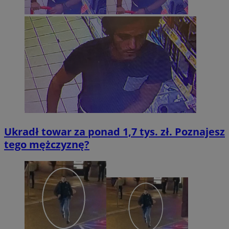
Ukradł towar za ponad 1,7 tys. zł. Poznajesz
tego mężczyznę?