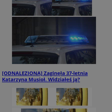
[ODNALEZIONA] Zaginęła 37-letnia
Katarzyna Musioł. Widziałeś ją?