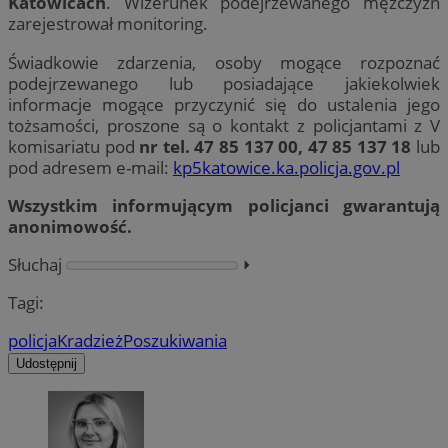
Katowicach
. Wizerunek podejrzewanego mężczyzn
zarejestrował monitoring.
Świadkowie zdarzenia, osoby mogące rozpoznać
podejrzewanego lub posiadające jakiekolwiek
informacje mogące przyczynić się do ustalenia jego
tożsamości, proszone są o kontakt z policjantami z V
komisariatu pod
nr tel. 47 85 137 00, 47 85 137 18
lub
pod adresem e-mail:
kp5katowice.ka.policja.gov.pl
Wszystkim informującym policjanci gwarantują
anonimowość.
Słuchaj
⏵︎
Tagi:
policja
Kradzież
Poszukiwania
Udostępnij