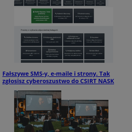
Fałszywe SMS-y, e-maile i strony. Tak
zgłosisz cyberoszustwo do CSIRT NASK