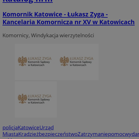
Komornik Katowice - Łukasz Zyga -
Kancelaria Komornicza nr XV w Katowicach
Komornicy, Windykacja wierzytelności
policja
Katowice
Urząd
Miasta
Kradzież
bezpieczeństwo
Zatrzymanie
pomoc
wydar