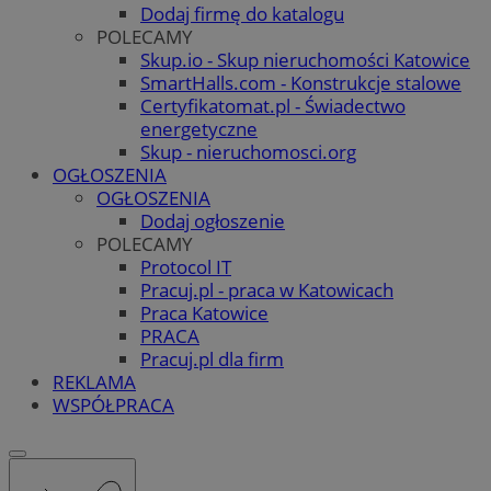
Dodaj firmę do katalogu
POLECAMY
Skup.io - Skup nieruchomości Katowice
SmartHalls.com - Konstrukcje stalowe
Certyfikatomat.pl - Świadectwo
energetyczne
Skup - nieruchomosci.org
OGŁOSZENIA
OGŁOSZENIA
Dodaj ogłoszenie
POLECAMY
Protocol IT
Pracuj.pl - praca w Katowicach
Praca Katowice
PRACA
Pracuj.pl dla firm
REKLAMA
WSPÓŁPRACA