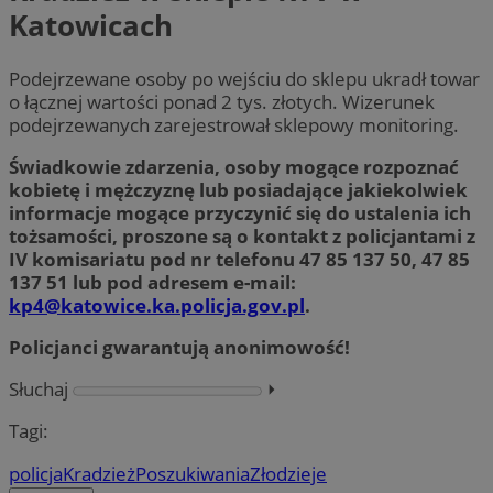
Katowicach
Podejrzewane osoby po wejściu do sklepu ukradł towar
o łącznej wartości ponad 2 tys. złotych. Wizerunek
podejrzewanych zarejestrował sklepowy monitoring.
Świadkowie zdarzenia, osoby mogące rozpoznać
kobietę i mężczyznę lub posiadające jakiekolwiek
informacje mogące przyczynić się do ustalenia ich
tożsamości, proszone są o kontakt z policjantami z
IV komisariatu pod nr telefonu 47 85 137 50, 47 85
137 51 lub pod adresem e-mail:
kp4@katowice.ka.policja.gov.pl
.
Policjanci gwarantują anonimowość!
Słuchaj
⏵︎
Tagi:
policja
Kradzież
Poszukiwania
Złodzieje