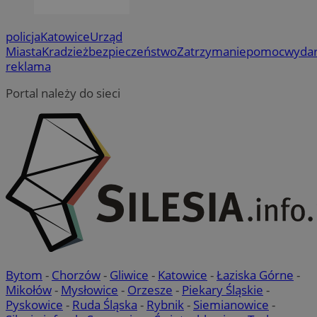
policja
Katowice
Urząd
Miasta
Kradzież
bezpieczeństwo
Zatrzymanie
pomoc
wydar
reklama
Portal należy do sieci
Bytom
-
Chorzów
-
Gliwice
-
Katowice
-
Łaziska Górne
-
Mikołów
-
Mysłowice
-
Orzesze
-
Piekary Śląskie
-
Pyskowice
-
Ruda Śląska
-
Rybnik
-
Siemianowice
-