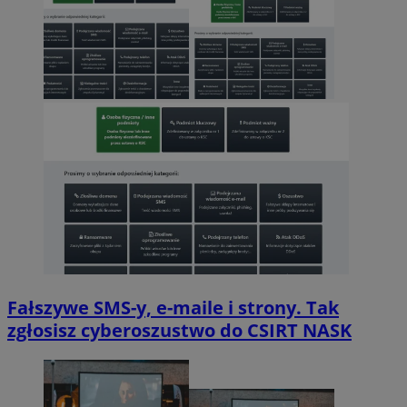
Fałszywe SMS-y, e-maile i strony. Tak
zgłosisz cyberoszustwo do CSIRT NASK