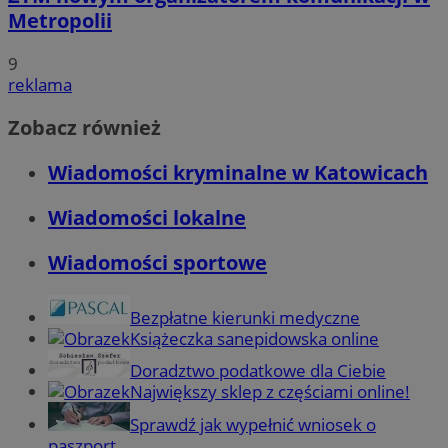
Metropolii
9
reklama
Zobacz również
Wiadomości kryminalne w Katowicach
Wiadomości lokalne
Wiadomości sportowe
Bezpłatne kierunki medyczne
Książeczka sanepidowska online
Doradztwo podatkowe dla Ciebie
Największy sklep z częściami online!
Sprawdź jak wypełnić wniosek o
paszport