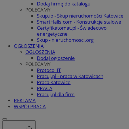
Dodaj firmę do katalogu
POLECAMY
Skup.io - Skup nieruchomości Katowice
SmartHalls.com - Konstrukcje stalowe
Certyfikatomat.pl - Świadectwo
energetyczne
Skup - nieruchomosci.org
OGŁOSZENIA
OGŁOSZENIA
Dodaj ogłoszenie
POLECAMY
Protocol IT
Pracuj.pl - praca w Katowicach
Praca Katowice
PRACA
Pracuj.pl dla firm
REKLAMA
WSPÓŁPRACA