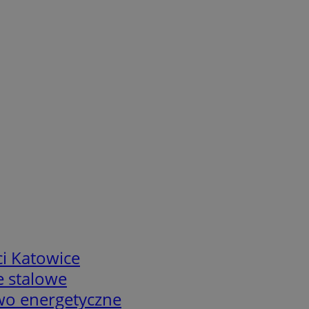
i Katowice
e stalowe
two energetyczne