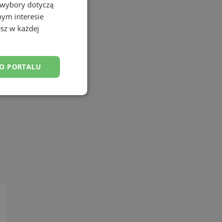
 wybory dotyczą
nym interesie
sz w każdej
DO PORTALU
esklasyfikowane
ane
owanie użytkownika i
j.