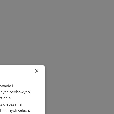
×
ywania i
danych osobowych,
etlania
az ulepszania
 i innych celach,