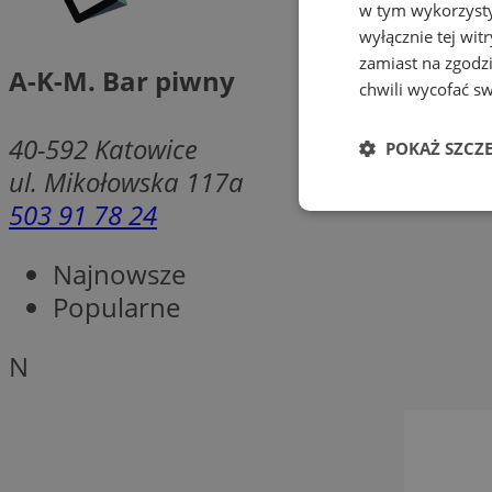
w tym wykorzysty
wyłącznie tej wi
zamiast na zgodz
A-K-M. Bar piwny
chwili wycofać s
40-592
Katowice
POKAŻ SZCZ
ul. Mikołowska 117a
503 91 78 24
Niezbędne
Najnowsze
Popularne
N
Ni
Niezbędne pliki cook
zarządzanie kontem. 
Nazwa