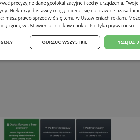
wać precyzyjne dane geolokalizacyjne i cechy urządzenia. Twoje
tryny. Niektórzy dostawcy mogą opierać się na prawnie uzasadnio
ie; masz prawo sprzeciwić się temu w
Ustawieniach reklam
. Może
woją zgodę w
Ustawieniach plików cookie
.
Polityka prywatności
EGÓŁY
ODRZUĆ WSZYSTKIE
PRZEJDŹ 
Wydajność
Targetowanie
Funkcjonalność
Ni
ezbędne
Wydajność
Targetowanie
Funkcjonalność
Niesklasyfikow
ie umożliwiają korzystanie z podstawowych funkcji strony internetowej, takich jak log
Bez niezbędnych plików cookie nie można prawidłowo korzystać ze strony internetowe
Provider
/
Okres
Opis
Domena
przechowywania