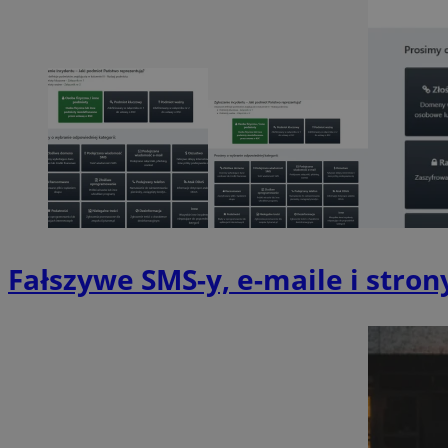
SessID
QeSessID
MvSessID
__cf_bm
VISITOR_PRIVACY_
Fałszywe SMS-y, e-maile i stron
__cf_bm
CookieScriptConse