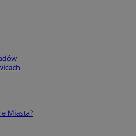
adów
wicach
ie Miasta?