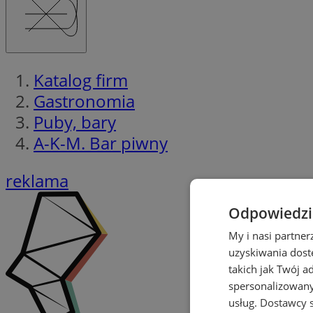
Katalog firm
Gastronomia
Puby, bary
A-K-M. Bar piwny
reklama
Odpowiedzia
My i nasi partne
uzyskiwania dost
takich jak Twój a
spersonalizowanyc
usług.
Dostawcy s