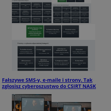
Fałszywe SMS-y, e-maile i strony. Tak
zgłosisz cyberoszustwo do CSIRT NASK