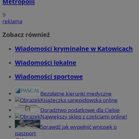
Metropolii
9
reklama
Zobacz również
Wiadomości kryminalne w Katowicach
Wiadomości lokalne
Wiadomości sportowe
Bezpłatne kierunki medyczne
Książeczka sanepidowska online
Doradztwo podatkowe dla Ciebie
Największy sklep z częściami online!
Sprawdź jak wypełnić wniosek o
paszport