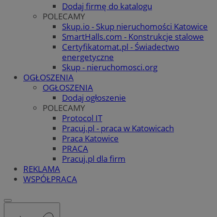
Dodaj firmę do katalogu
POLECAMY
Skup.io - Skup nieruchomości Katowice
SmartHalls.com - Konstrukcje stalowe
Certyfikatomat.pl - Świadectwo
energetyczne
Skup - nieruchomosci.org
OGŁOSZENIA
OGŁOSZENIA
Dodaj ogłoszenie
POLECAMY
Protocol IT
Pracuj.pl - praca w Katowicach
Praca Katowice
PRACA
Pracuj.pl dla firm
REKLAMA
WSPÓŁPRACA