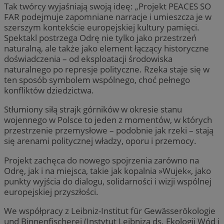
Tak twórcy wyjaśniają swoją ideę: „Projekt PEACES SO
FAR podejmuje zapomniane narracje i umieszcza je w
szerszym kontekście europejskiej kultury pamięci.
Spektakl postrzega Odrę nie tylko jako przestrzeń
naturalną, ale także jako element łączący historyczne
doświadczenia – od eksploatacji środowiska
naturalnego po represje polityczne. Rzeka staje się w
ten sposób symbolem wspólnego, choć pełnego
konfliktów dziedzictwa.
Stłumiony siłą strajk górników w okresie stanu
wojennego w Polsce to jeden z momentów, w których
przestrzenie przemysłowe – podobnie jak rzeki – stają
się arenami politycznej władzy, oporu i przemocy.
Projekt zachęca do nowego spojrzenia zarówno na
Odrę, jak i na miejsca, takie jak kopalnia »Wujek«, jako
punkty wyjścia do dialogu, solidarności i wizji wspólnej
europejskiej przyszłości.
We współpracy z Leibniz-Institut für Gewässerökologie
und Binnenfischerei (Instytut Leibniza ds. Ekologii Wód i