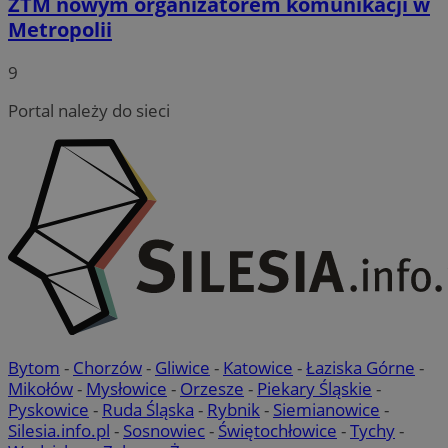
ZTM nowym organizatorem komunikacji w
Metropolii
9
Portal należy do sieci
Bytom
-
Chorzów
-
Gliwice
-
Katowice
-
Łaziska Górne
-
Mikołów
-
Mysłowice
-
Orzesze
-
Piekary Śląskie
-
Pyskowice
-
Ruda Śląska
-
Rybnik
-
Siemianowice
-
Silesia.info.pl
-
Sosnowiec
-
Świętochłowice
-
Tychy
-