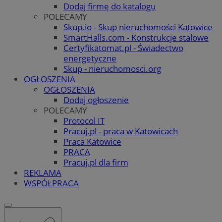
Dodaj firmę do katalogu
POLECAMY
Skup.io - Skup nieruchomości Katowice
SmartHalls.com - Konstrukcje stalowe
Certyfikatomat.pl - Świadectwo
energetyczne
Skup - nieruchomosci.org
OGŁOSZENIA
OGŁOSZENIA
Dodaj ogłoszenie
POLECAMY
Protocol IT
Pracuj.pl - praca w Katowicach
Praca Katowice
PRACA
Pracuj.pl dla firm
REKLAMA
WSPÓŁPRACA