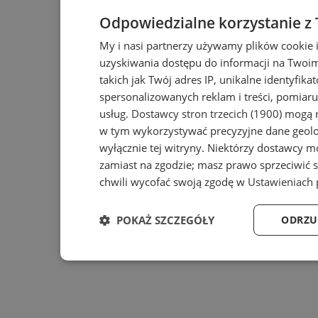
Odpowiedzialne korzystanie z
My i nasi partnerzy używamy plików cookie 
uzyskiwania dostępu do informacji na Twoi
takich jak Twój adres IP, unikalne identyfika
spersonalizowanych reklam i treści, pomiaru 
usług.
Dostawcy stron trzecich (1900)
mogą r
w tym wykorzystywać precyzyjne dane geolok
wyłącznie tej witryny. Niektórzy dostawcy m
zamiast na zgodzie; masz prawo sprzeciwić 
chwili wycofać swoją zgodę w
Ustawieniach 
POKAŻ SZCZEGÓŁY
ODRZU
Niezbędne
Wydajność
Ta