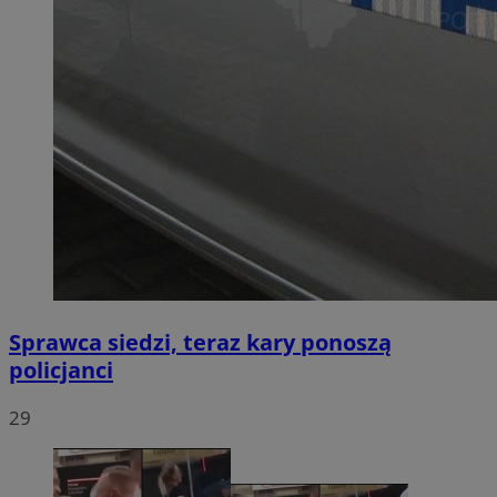
Sprawca siedzi, teraz kary ponoszą
policjanci
29