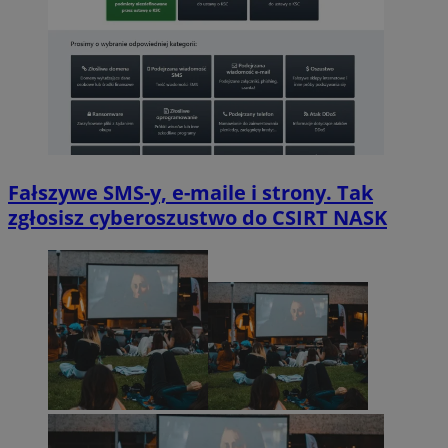
Fałszywe SMS-y, e-maile i strony. Tak
zgłosisz cyberoszustwo do CSIRT NASK