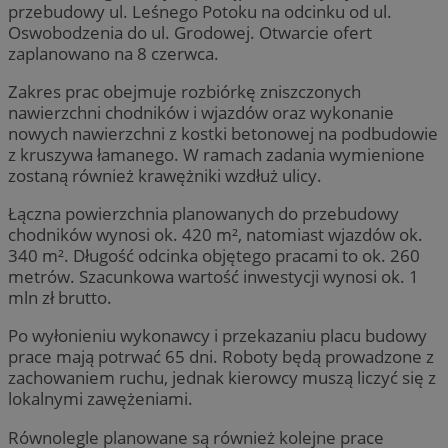
przebudowy ul. Leśnego Potoku na odcinku od ul.
Oswobodzenia do ul. Grodowej. Otwarcie ofert
zaplanowano na 8 czerwca.
Zakres prac obejmuje rozbiórkę zniszczonych
nawierzchni chodników i wjazdów oraz wykonanie
nowych nawierzchni z kostki betonowej na podbudowie
z kruszywa łamanego. W ramach zadania wymienione
zostaną również krawężniki wzdłuż ulicy.
Łączna powierzchnia planowanych do przebudowy
chodników wynosi ok. 420 m², natomiast wjazdów ok.
340 m². Długość odcinka objętego pracami to ok. 260
metrów. Szacunkowa wartość inwestycji wynosi ok. 1
mln zł brutto.
Po wyłonieniu wykonawcy i przekazaniu placu budowy
prace mają potrwać 65 dni. Roboty będą prowadzone z
zachowaniem ruchu, jednak kierowcy muszą liczyć się z
lokalnymi zawężeniami.
Równolegle planowane są również kolejne prace