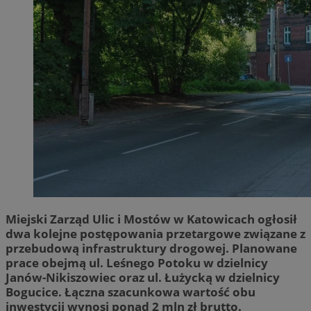
Miejski Zarząd Ulic i Mostów w Katowicach ogłosił
dwa kolejne postępowania przetargowe związane z
przebudową infrastruktury drogowej. Planowane
prace obejmą ul. Leśnego Potoku w dzielnicy
Janów-Nikiszowiec oraz ul. Łużycką w dzielnicy
Bogucice. Łączna szacunkowa wartość obu
inwestycji wynosi ponad 2 mln zł brutto.