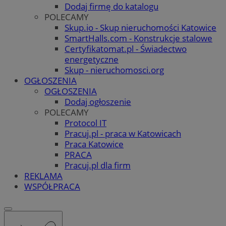
Dodaj firmę do katalogu
POLECAMY
Skup.io - Skup nieruchomości Katowice
SmartHalls.com - Konstrukcje stalowe
Certyfikatomat.pl - Świadectwo
energetyczne
Skup - nieruchomosci.org
OGŁOSZENIA
OGŁOSZENIA
Dodaj ogłoszenie
POLECAMY
Protocol IT
Pracuj.pl - praca w Katowicach
Praca Katowice
PRACA
Pracuj.pl dla firm
REKLAMA
WSPÓŁPRACA