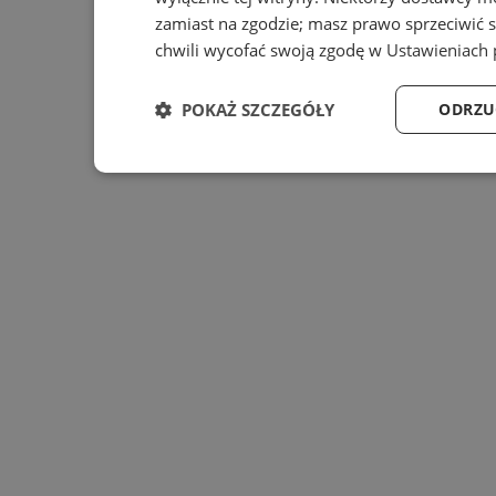
zamiast na zgodzie; masz prawo sprzeciwić 
chwili wycofać swoją zgodę w
Ustawieniach 
POKAŻ SZCZEGÓŁY
ODRZU
Niezbędne
Wydajność
Ta
Niezbędne
Wydajność
Targe
Niezbędne pliki cookie umożliwiają korzystanie z podsta
zarządzanie kontem. Bez niezbędnych plików cookie nie 
Provider
/
Nazwa
Domena
prz
SessID
mojekatowice.pl