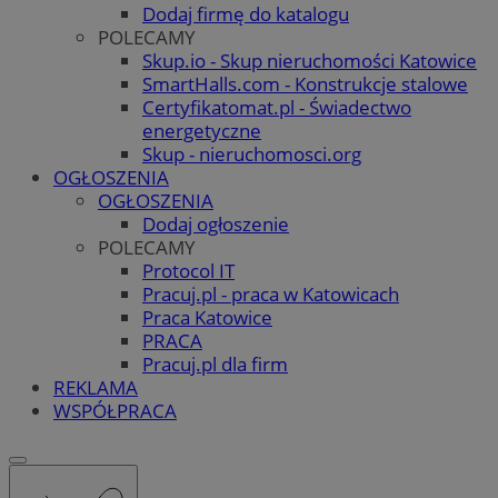
Dodaj firmę do katalogu
POLECAMY
Skup.io - Skup nieruchomości Katowice
SmartHalls.com - Konstrukcje stalowe
Certyfikatomat.pl - Świadectwo
energetyczne
Skup - nieruchomosci.org
OGŁOSZENIA
OGŁOSZENIA
Dodaj ogłoszenie
POLECAMY
Protocol IT
Pracuj.pl - praca w Katowicach
Praca Katowice
PRACA
Pracuj.pl dla firm
REKLAMA
WSPÓŁPRACA