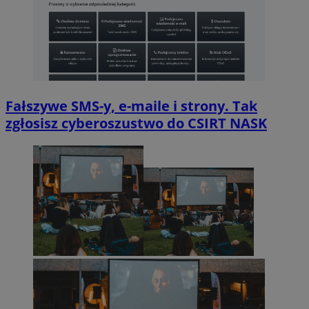
Fałszywe SMS-y, e-maile i strony. Tak
zgłosisz cyberoszustwo do CSIRT NASK