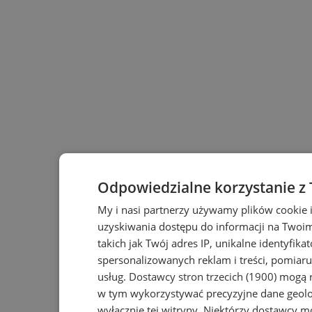
Odpowiedzialne korzystanie z
My i nasi partnerzy używamy plików cookie 
uzyskiwania dostępu do informacji na Twoi
takich jak Twój adres IP, unikalne identyfika
spersonalizowanych reklam i treści, pomiaru 
usług.
Dostawcy stron trzecich (1900)
mogą r
w tym wykorzystywać precyzyjne dane geolok
wyłącznie tej witryny. Niektórzy dostawcy m