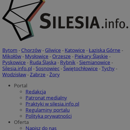
Bytom
-
Chorzów
-
Gliwice
-
Katowice
-
Łaziska Górne
-
Mikołów
-
Mysłowice
-
Orzesze
-
Piekary Śląskie
-
Pyskowice
-
Ruda Śląska
-
Rybnik
-
Siemianowice
-
Silesia.info.pl
-
Sosnowiec
-
Świętochłowice
-
Tychy
-
Wodzisław
-
Zabrze
-
Żory
Portal
Redakcja
Patronat medialny
Praktyki w silesia.info.pl
Regulaminy portalu
Polityka prywatności
Oferta
Napisz do nas