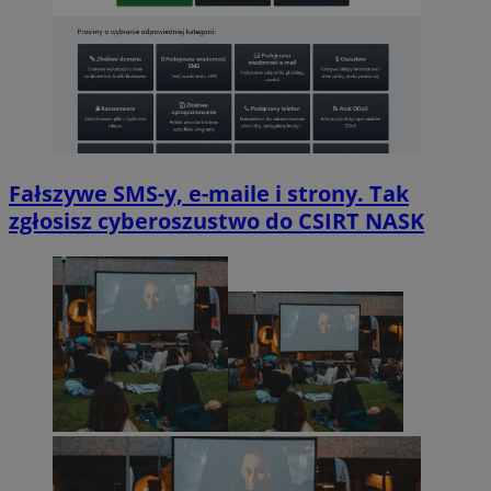
Fałszywe SMS-y, e-maile i strony. Tak
zgłosisz cyberoszustwo do CSIRT NASK