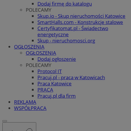
Dodaj firmę do katalogu
POLECAMY
Skup.io - Skup nieruchomości Katowice
SmartHalls.com - Konstrukcje stalowe
Certyfikatomat.pl - Świadectwo
energetyczne
Skup - nieruchomosci.org
OGŁOSZENIA
OGŁOSZENIA
Dodaj ogłoszenie
POLECAMY
Protocol IT
Pracuj.pl - praca w Katowicach
Praca Katowice
PRACA
Pracuj.pl dla firm
REKLAMA
WSPÓŁPRACA