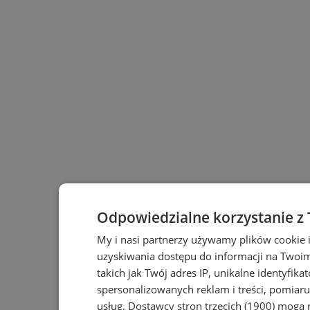
Odpowiedzialne korzystanie z
My i nasi partnerzy używamy plików cookie 
uzyskiwania dostępu do informacji na Twoi
takich jak Twój adres IP, unikalne identyfika
spersonalizowanych reklam i treści, pomiaru 
usług.
Dostawcy stron trzecich (1900)
mogą r