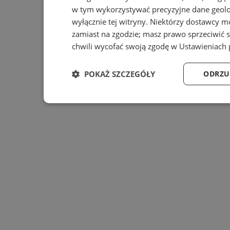
w tym wykorzystywać precyzyjne dane geolok
wyłącznie tej witryny. Niektórzy dostawcy m
zamiast na zgodzie; masz prawo sprzeciwić 
chwili wycofać swoją zgodę w
Ustawieniach 
POKAŻ SZCZEGÓŁY
ODRZU
Niezbędne
Wydajność
Ta
Niezbędne
Wydajność
Targe
Niezbędne pliki cookie umożliwiają korzystanie z podsta
zarządzanie kontem. Bez niezbędnych plików cookie nie 
Provider
/
Nazwa
Domena
prz