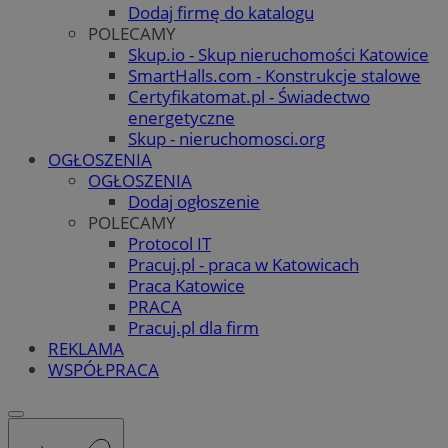
Dodaj firmę do katalogu
POLECAMY
Skup.io - Skup nieruchomości Katowice
SmartHalls.com - Konstrukcje stalowe
Certyfikatomat.pl - Świadectwo
energetyczne
Skup - nieruchomosci.org
OGŁOSZENIA
OGŁOSZENIA
Dodaj ogłoszenie
POLECAMY
Protocol IT
Pracuj.pl - praca w Katowicach
Praca Katowice
PRACA
Pracuj.pl dla firm
REKLAMA
WSPÓŁPRACA