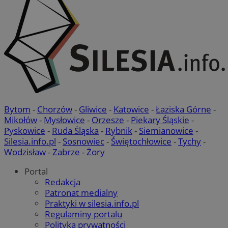
Bytom
-
Chorzów
-
Gliwice
-
Katowice
-
Łaziska Górne
-
Mikołów
-
Mysłowice
-
Orzesze
-
Piekary Śląskie
-
Pyskowice
-
Ruda Śląska
-
Rybnik
-
Siemianowice
-
Silesia.info.pl
-
Sosnowiec
-
Świętochłowice
-
Tychy
-
Wodzisław
-
Zabrze
-
Żory
Portal
Redakcja
Patronat medialny
Praktyki w silesia.info.pl
Regulaminy portalu
Polityka prywatności