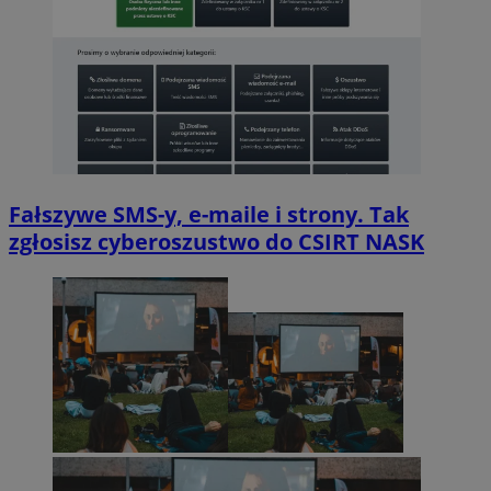
Fałszywe SMS-y, e-maile i strony. Tak
zgłosisz cyberoszustwo do CSIRT NASK