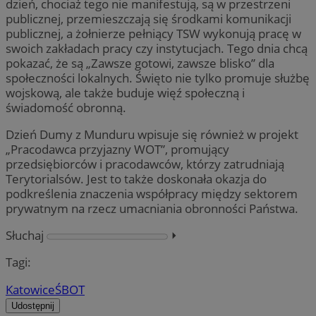
dzień, chociaż tego nie manifestują, są w przestrzeni
publicznej, przemieszczają się środkami komunikacji
publicznej, a żołnierze pełniący TSW wykonują pracę w
swoich zakładach pracy czy instytucjach. Tego dnia chcą
pokazać, że są „Zawsze gotowi, zawsze blisko” dla
społeczności lokalnych. Święto nie tylko promuje służbę
wojskową, ale także buduje więź społeczną i
świadomość obronną.
Dzień Dumy z Munduru wpisuje się również w projekt
„Pracodawca przyjazny WOT”, promujący
przedsiębiorców i pracodawców, którzy zatrudniają
Terytorialsów. Jest to także doskonała okazja do
podkreślenia znaczenia współpracy między sektorem
prywatnym na rzecz umacniania obronności Państwa.
Słuchaj
⏵︎
Tagi:
Katowice
ŚBOT
Udostępnij