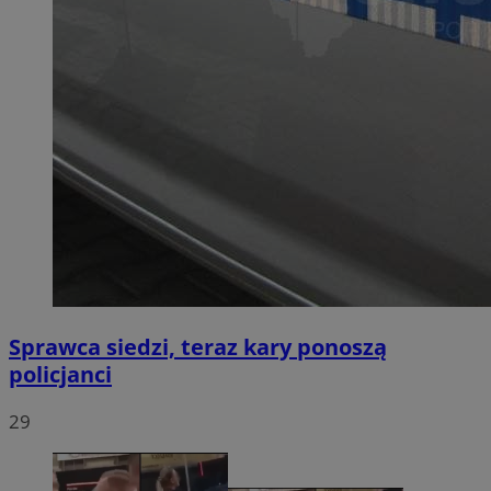
Sprawca siedzi, teraz kary ponoszą
policjanci
29