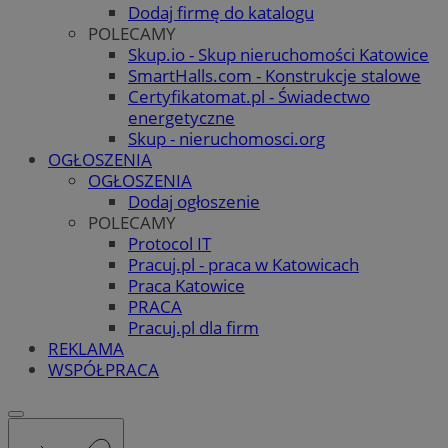
Dodaj firmę do katalogu
POLECAMY
Skup.io - Skup nieruchomości Katowice
SmartHalls.com - Konstrukcje stalowe
Certyfikatomat.pl - Świadectwo
energetyczne
Skup - nieruchomosci.org
OGŁOSZENIA
OGŁOSZENIA
Dodaj ogłoszenie
POLECAMY
Protocol IT
Pracuj.pl - praca w Katowicach
Praca Katowice
PRACA
Pracuj.pl dla firm
REKLAMA
WSPÓŁPRACA