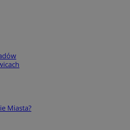
adów
wicach
ie Miasta?