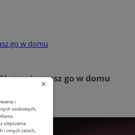
masz go w domu
ź czy nie masz go w domu
×
ywania i
danych osobowych,
etlania
az ulepszania
 i innych celach,