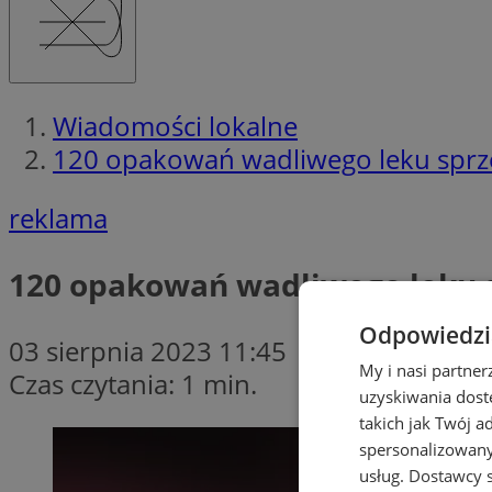
Wiadomości lokalne
120 opakowań wadliwego leku sprz
reklama
120 opakowań wadliwego leku 
Odpowiedzia
03 sierpnia 2023 11:45
My i nasi partne
Czas czytania: 1 min.
uzyskiwania dost
takich jak Twój a
spersonalizowanyc
usług.
Dostawcy s