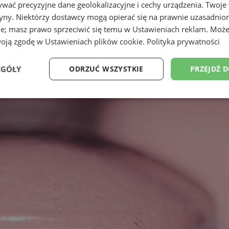
wać precyzyjne dane geolokalizacyjne i cechy urządzenia. Twoje
tryny. Niektórzy dostawcy mogą opierać się na prawnie uzasadnio
ie; masz prawo sprzeciwić się temu w
Ustawieniach reklam
. Może
woją zgodę w
Ustawieniach plików cookie
.
Polityka prywatności
EGÓŁY
ODRZUĆ WSZYSTKIE
PRZEJDŹ 
Wydajność
Targetowanie
Funkcjonalność
Ni
ezbędne
Wydajność
Targetowanie
Funkcjonalność
Niesklasyfikow
ie umożliwiają korzystanie z podstawowych funkcji strony internetowej, takich jak log
Bez niezbędnych plików cookie nie można prawidłowo korzystać ze strony internetowe
Provider
/
Okres
Opis
Domena
przechowywania