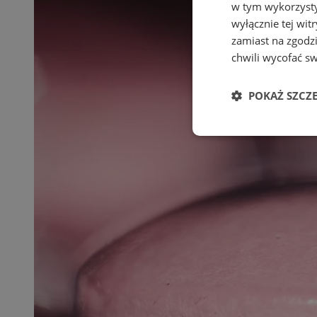
w tym wykorzysty
wyłącznie tej wi
zamiast na zgodz
chwili wycofać s
POKAŻ SZCZ
Niezbędne
Ni
Niezbędne pliki cook
zarządzanie kontem. 
Nazwa