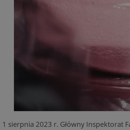
SessID
QeSessID
MvSessID
__cf_bm
VISITOR_PRIVACY_
__cf_bm
CookieScriptConse
1 sierpnia 2023 r. Główny Inspektorat 