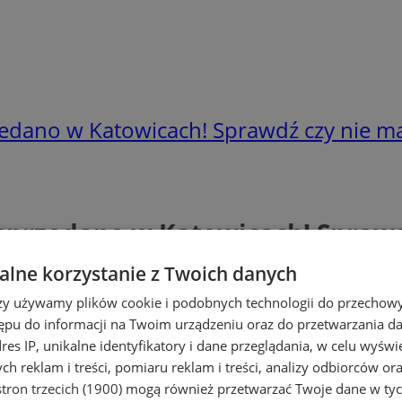
edano w Katowicach! Sprawdź czy nie 
sprzedano w Katowicach! Sprawd
lne korzystanie z Twoich danych
rzy używamy plików cookie i podobnych technologii do przechow
ępu do informacji na Twoim urządzeniu oraz do przetwarzania 
dres IP, unikalne identyfikatory i dane przeglądania, w celu wyświ
h reklam i treści, pomiaru reklam i treści, analizy odbiorców or
tron trzecich (1900)
mogą również przetwarzać Twoje dane w tych