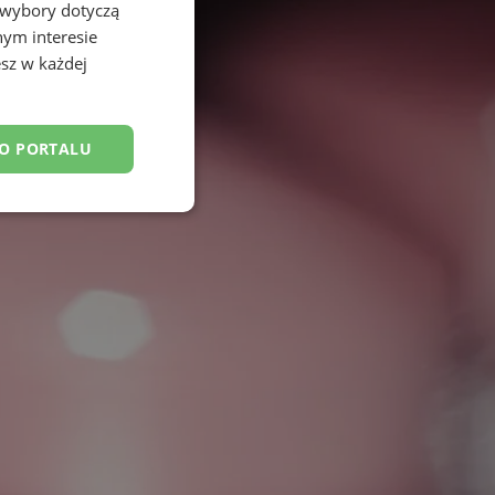
 wybory dotyczą
nym interesie
sz w każdej
DO PORTALU
esklasyfikowane
ane
owanie użytkownika i
j.