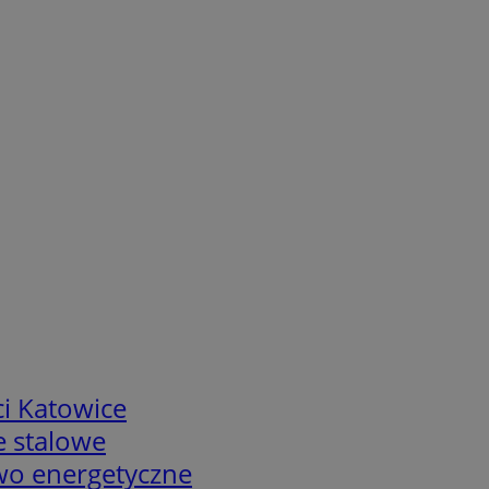
i Katowice
e stalowe
two energetyczne