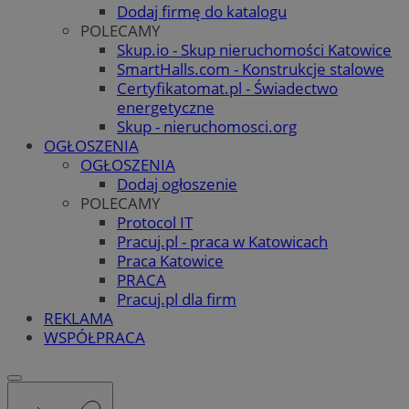
Dodaj firmę do katalogu
POLECAMY
Skup.io - Skup nieruchomości Katowice
SmartHalls.com - Konstrukcje stalowe
Certyfikatomat.pl - Świadectwo
energetyczne
Skup - nieruchomosci.org
OGŁOSZENIA
OGŁOSZENIA
Dodaj ogłoszenie
POLECAMY
Protocol IT
Pracuj.pl - praca w Katowicach
Praca Katowice
PRACA
Pracuj.pl dla firm
REKLAMA
WSPÓŁPRACA