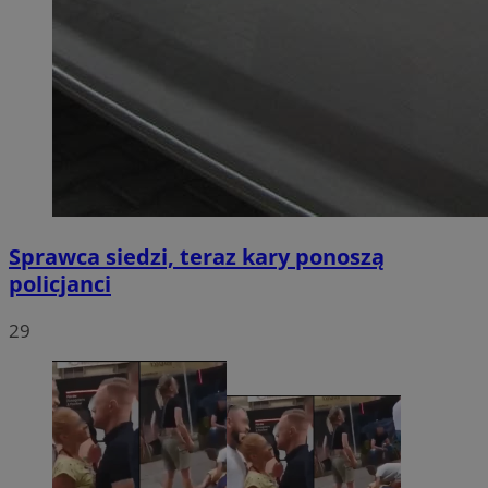
Sprawca siedzi, teraz kary ponoszą
policjanci
29