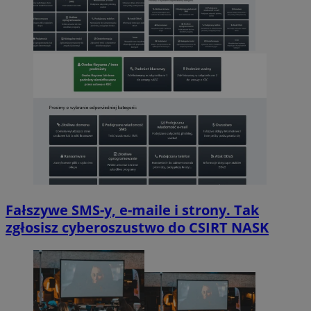
Fałszywe SMS-y, e-maile i strony. Tak
zgłosisz cyberoszustwo do CSIRT NASK