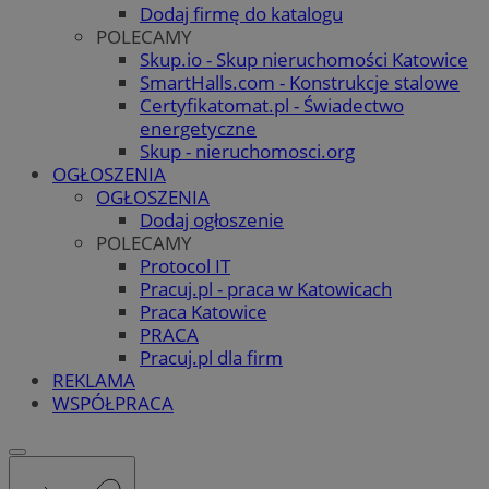
Dodaj firmę do katalogu
POLECAMY
Skup.io - Skup nieruchomości Katowice
SmartHalls.com - Konstrukcje stalowe
Certyfikatomat.pl - Świadectwo
energetyczne
Skup - nieruchomosci.org
OGŁOSZENIA
OGŁOSZENIA
Dodaj ogłoszenie
POLECAMY
Protocol IT
Pracuj.pl - praca w Katowicach
Praca Katowice
PRACA
Pracuj.pl dla firm
REKLAMA
WSPÓŁPRACA