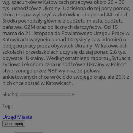
wg. szacunków w Katowicach przebywa około 20 – 30
tys. uchodźców z Ukrainy. Udzielona do tej pory pomoc,
którą można wyliczyć w złotówkach to ponad 44 mln zł.
Środki pochodziły głównie z budżetu miasta, budżetu
państwa, GZM oraz od licznych darczyńców. Od 15
marca do 21 listopada do Powiatowego Urzędu Pracy w
Katowicach wpłynęło ponad 14 tysięcy zawiadomień o
podjęciu pracy przez obywateli Ukrainy. W katowickich
szkołach i przedszkolach uczy się dzisiaj ponad 2,6 tys.
obywateli Ukrainy. Według ostatniego raportu „Sytuacja
życiowa i ekonomiczna uchodźców z Ukrainy w Polsce”
stworzonego przez NBP wynika, że połowa
ankietowanych chce wrócić do swojego kraju, ale 26% z
nich chce zostać w Katowicach.
Słuchaj
⏵︎
Tagi:
Urząd Miasta
Udostępnij