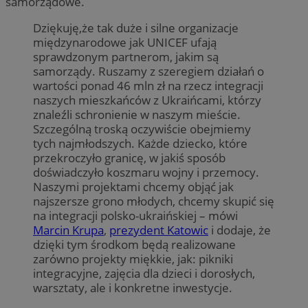
samorządowe.
Dziękuję,że tak duże i silne organizacje
międzynarodowe jak UNICEF ufają
sprawdzonym partnerom, jakim są
samorządy. Ruszamy z szeregiem działań o
wartości ponad 46 mln zł na rzecz integracji
naszych mieszkańców z Ukraińcami, którzy
znaleźli schronienie w naszym mieście.
Szczególną troską oczywiście obejmiemy
tych najmłodszych. Każde dziecko, które
przekroczyło granicę, w jakiś sposób
doświadczyło koszmaru wojny i przemocy.
Naszymi projektami chcemy objąć jak
najszersze grono młodych, chcemy skupić się
na integracji polsko-ukraińskiej – mówi
Marcin Krupa
,
prezydent Katowic
i dodaje, że
dzięki tym środkom będą realizowane
zarówno projekty miękkie, jak: pikniki
integracyjne, zajęcia dla dzieci i dorosłych,
warsztaty, ale i konkretne inwestycje.