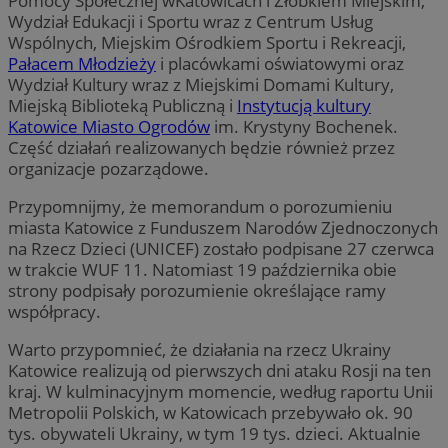
Pomocy Społecznej wKatowicach i Żłobkiem Miejskim,
Wydział Edukacji i Sportu wraz z Centrum Usług
Wspólnych, Miejskim Ośrodkiem Sportu i Rekreacji,
Pałacem Młodzieży
i placówkami oświatowymi oraz
Wydział Kultury wraz z Miejskimi Domami Kultury,
Miejską Biblioteką Publiczną i
Instytucją kultury
Katowice Miasto Ogrodów
im. Krystyny Bochenek.
Część działań realizowanych będzie również przez
organizacje pozarządowe.
Przypomnijmy, że memorandum o porozumieniu
miasta Katowice z Funduszem Narodów Zjednoczonych
na Rzecz Dzieci (UNICEF) zostało podpisane 27 czerwca
w trakcie WUF 11. Natomiast 19 października obie
strony podpisały porozumienie określające ramy
współpracy.
Warto przypomnieć, że działania na rzecz Ukrainy
Katowice realizują od pierwszych dni ataku Rosji na ten
kraj. W kulminacyjnym momencie, według raportu Unii
Metropolii Polskich, w Katowicach przebywało ok. 90
tys. obywateli Ukrainy, w tym 19 tys. dzieci. Aktualnie