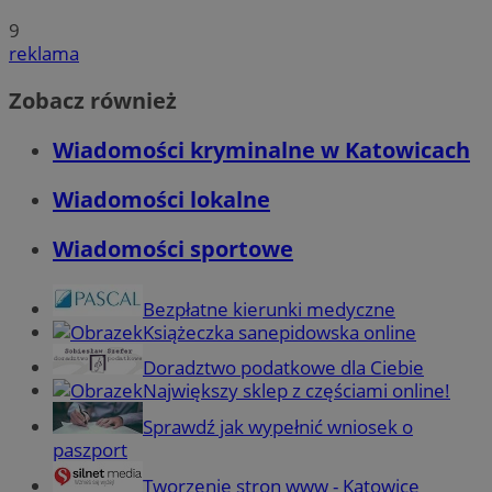
9
reklama
Zobacz również
Wiadomości kryminalne w Katowicach
Wiadomości lokalne
Wiadomości sportowe
Bezpłatne kierunki medyczne
Książeczka sanepidowska online
Doradztwo podatkowe dla Ciebie
Największy sklep z częściami online!
Sprawdź jak wypełnić wniosek o
paszport
Tworzenie stron www - Katowice