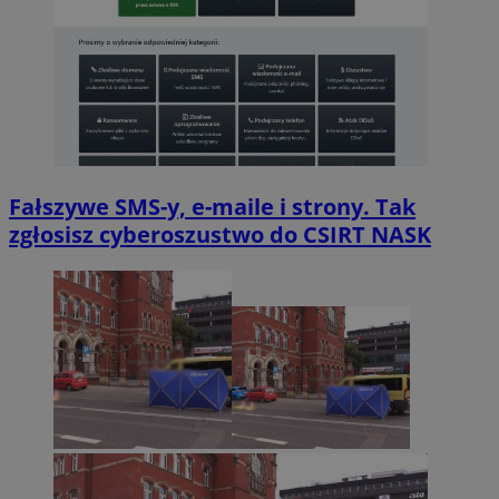
Fałszywe SMS-y, e-maile i strony. Tak
zgłosisz cyberoszustwo do CSIRT NASK