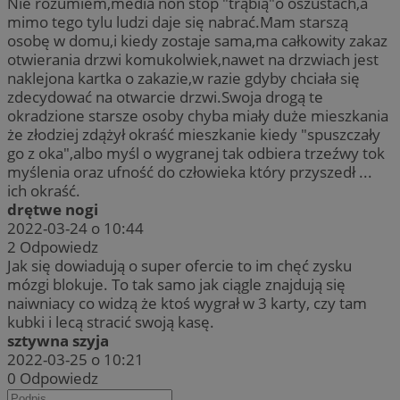
Nie rozumiem,media non stop "trąbią"o oszustach,a
mimo tego tylu ludzi daje się nabrać.Mam starszą
osobę w domu,i kiedy zostaje sama,ma całkowity zakaz
otwierania drzwi komukolwiek,nawet na drzwiach jest
naklejona kartka o zakazie,w razie gdyby chciała się
zdecydować na otwarcie drzwi.Swoja drogą te
okradzione starsze osoby chyba miały duże mieszkania
że złodziej zdążył okraść mieszkanie kiedy "spuszczały
go z oka",albo myśl o wygranej tak odbiera trzeźwy tok
myślenia oraz ufność do człowieka który przyszedł ...
ich okraść.
drętwe nogi
2022-03-24 o 10:44
2
Odpowiedz
Jak się dowiadują o super ofercie to im chęć zysku
mózgi blokuje. To tak samo jak ciągle znajdują się
naiwniacy co widzą że ktoś wygrał w 3 karty, czy tam
kubki i lecą stracić swoją kasę.
sztywna szyja
2022-03-25 o 10:21
0
Odpowiedz