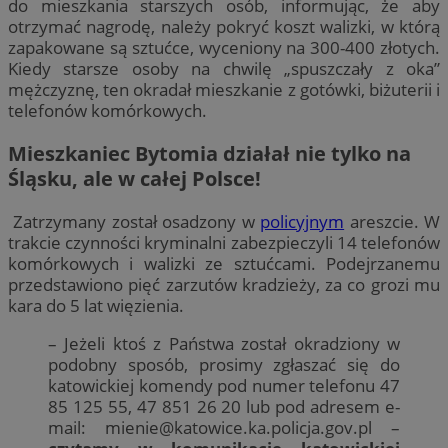
do mieszkania starszych osób, informując, że aby
otrzymać nagrodę, należy pokryć koszt walizki, w którą
zapakowane są sztućce, wyceniony na 300-400 złotych.
Kiedy starsze osoby na chwilę „spuszczały z oka”
mężczyznę, ten okradał mieszkanie z gotówki, biżuterii i
telefonów komórkowych.
Mieszkaniec Bytomia działał nie tylko na
Śląsku, ale w całej Polsce!
Zatrzymany został osadzony w
policyjnym
areszcie. W
trakcie czynności kryminalni zabezpieczyli 14 telefonów
komórkowych i walizki ze sztućcami. Podejrzanemu
przedstawiono pięć zarzutów kradzieży, za co grozi mu
kara do 5 lat więzienia.
– Jeżeli ktoś z Państwa został okradziony w
podobny sposób, prosimy zgłaszać się do
katowickiej komendy pod numer telefonu 47
85 125 55, 47 851 26 20 lub pod adresem e-
mail:
mienie@katowice.ka.policja.gov.pl
–