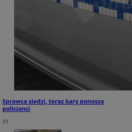
Sprawca siedzi, teraz kary ponoszą
policjanci
29