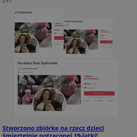
291
Stworzono zbiórkę na rzecz dzieci
śmiertelnie potrąconej 19-latki!