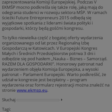
zaprezentowania Komisji Europejskiej. Podczas V
EKMŚP mocno podkreśla się także rolę, jaką mają do
odegrania studenci w rozwoju sektora MŚP. W ramach
ścieżki Future Entrepreneurs 2015 odbędą się
wyjątkowe spotkania z liderami świata polityki i
gospodarki, którzy będą gośćmi kongresu.
To tylko niewielka część z bogatej oferty wydarzenia
organizowanego od lat przez Regionalną Izbę
Gospodarczą w Katowicach. V Europejski Kongres
Małych i Średnich Przedsiębiorstw potrwa 3 dni i
odbędzie się pod hasłem „Nauka – Biznes – Samorząd.
RAZEM DLA GOSPODARKI”. Honorowy patronat nad
wydarzeniem objęła Komisja Europejska, a wysoki
patronat – Parlament Europejski. Warto podkreślić, że
udział w kongresie jest bezpłatny – program
wydarzenia oraz formularz rejestracji można znaleźć na
stronie
www.ekmsp.eu
.
Słuchaj
⏵︎
Tagi: