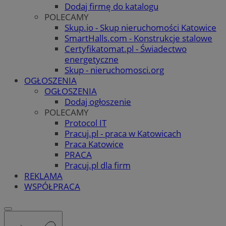
Dodaj firmę do katalogu
POLECAMY
Skup.io - Skup nieruchomości Katowice
SmartHalls.com - Konstrukcje stalowe
Certyfikatomat.pl - Świadectwo
energetyczne
Skup - nieruchomosci.org
OGŁOSZENIA
OGŁOSZENIA
Dodaj ogłoszenie
POLECAMY
Protocol IT
Pracuj.pl - praca w Katowicach
Praca Katowice
PRACA
Pracuj.pl dla firm
REKLAMA
WSPÓŁPRACA