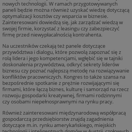
nowych technologii. W ramach przygotowywanych
paneli będzie można również uzyskać wiedzę dotyczącą
optymalizacji kosztów czy wsparcia w biznesie.
Zainteresowani dowiedzą się, jak zarządzać wiedzą w
swojej firmie, korzystać z leasingu czy zabezpieczyć
firmę przed niewypłacalnością kontrahenta.
Na uczestników czekają też panele dotyczące
przywództwa i dialogu, które pozwolą zapoznać się z
rolą lidera i jego kompetencjami, wgłębić się w tajniki
doskonalenia przywództwa, odkryć sekrety liderów
biznesu czy poznać najlepszą metodę na rozwiązywanie
konfliktów pracowniczych. Kongres to także szansa na
bezpośrednie spotkanie z prężnie rozwijającymi się
firmami, które łączą biznes, kulturę i samorząd na rzecz
rozwoju gospodarki kreatywnej, firmami rodzinnymi
czy osobami niepełnosprawnymi na rynku pracy.
Również zainteresowani międzynarodową współpracą
gospodarczą przedsiębiorstw znajdą zagadnienia
dotyczące m.in. rynku amerykańskiego, miejskich
technologii i inteligentnych domów w Austrii, czołowych