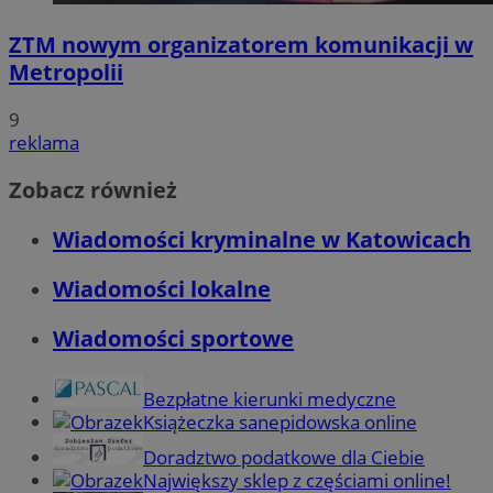
ZTM nowym organizatorem komunikacji w
Metropolii
9
reklama
Zobacz również
Wiadomości kryminalne w Katowicach
Wiadomości lokalne
Wiadomości sportowe
Bezpłatne kierunki medyczne
Książeczka sanepidowska online
Doradztwo podatkowe dla Ciebie
Największy sklep z częściami online!