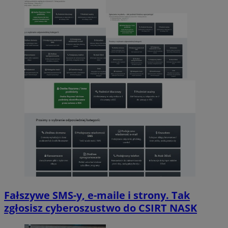
Fałszywe SMS-y, e-maile i strony. Tak
zgłosisz cyberoszustwo do CSIRT NASK