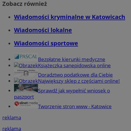
Zobacz również
Wiadomości kryminalne w Katowicach
Wiadomości lokalne
Wiadomości sportowe
Bezpłatne kierunki medyczne
Książeczka sanepidowska online
Doradztwo podatkowe dla Ciebie
Największy sklep z częściami online!
Sprawdź jak wypełnić wniosek o
paszport
Tworzenie stron www - Katowice
reklama
reklama