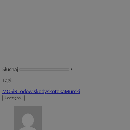
Słuchaj
⏵︎
Tagi:
MOSiR
Lodowisko
dyskoteka
Murcki
Udostępnij