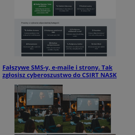
Fałszywe SMS-y, e-maile i strony. Tak
zgłosisz cyberoszustwo do CSIRT NASK