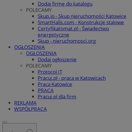
Dodaj firmę do katalogu
POLECAMY
Skup.io - Skup nieruchomości Katowice
SmartHalls.com - Konstrukcje stalowe
Certyfikatomat.pl - Świadectwo
energetyczne
Skup - nieruchomosci.org
OGŁOSZENIA
OGŁOSZENIA
Dodaj ogłoszenie
POLECAMY
Protocol IT
Pracuj.pl - praca w Katowicach
Praca Katowice
PRACA
Pracuj.pl dla firm
REKLAMA
WSPÓŁPRACA