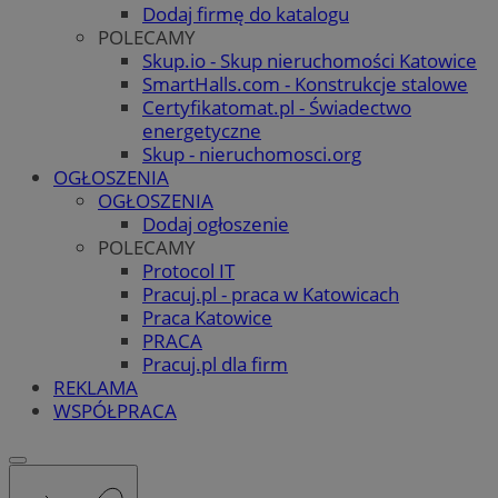
Dodaj firmę do katalogu
POLECAMY
Skup.io - Skup nieruchomości Katowice
SmartHalls.com - Konstrukcje stalowe
Certyfikatomat.pl - Świadectwo
energetyczne
Skup - nieruchomosci.org
OGŁOSZENIA
OGŁOSZENIA
Dodaj ogłoszenie
POLECAMY
Protocol IT
Pracuj.pl - praca w Katowicach
Praca Katowice
PRACA
Pracuj.pl dla firm
REKLAMA
WSPÓŁPRACA