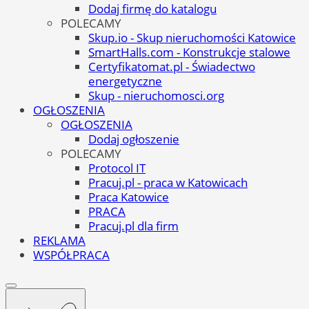
Dodaj firmę do katalogu
POLECAMY
Skup.io - Skup nieruchomości Katowice
SmartHalls.com - Konstrukcje stalowe
Certyfikatomat.pl - Świadectwo
energetyczne
Skup - nieruchomosci.org
OGŁOSZENIA
OGŁOSZENIA
Dodaj ogłoszenie
POLECAMY
Protocol IT
Pracuj.pl - praca w Katowicach
Praca Katowice
PRACA
Pracuj.pl dla firm
REKLAMA
WSPÓŁPRACA