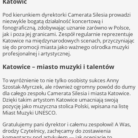
Katowic
Pod kierunkiem dyrektorki Camerata Silesia prowadzi
niezwykle bogatą działalność koncertową i
fonograficzną, zdobywając uznanie zarówno w Polsce,
jak i poza jej granicami. Zespół regularnie reprezentuje
Katowice na międzynarodowych scenach, przyczyniając
się do promocji miasta jako ważnego ośrodka muzyki
profesjonalnej i artystycznej.
Katowice – miasto muzyki i talentów
To wyróżnienie to nie tylko osobisty sukces Anny
Szostak-Myrczek, ale również ogromny powód do dumy
dla całego zespołu Camerata Silesia i miasta Katowice.
Dzięki takim artystom Katowice umacniają swoją
pozycję jako muzyczna stolica Polski, wpisana na listę
Miast Muzyki UNESCO.
Gratulujemy pani dyrektor i całemu zespołowi! A Was,
drodzy Czytelnicy, zachęcamy do zostawienia
komentarzy pod artykułem — jak oceniacie to