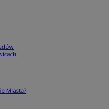
adów
wicach
ie Miasta?