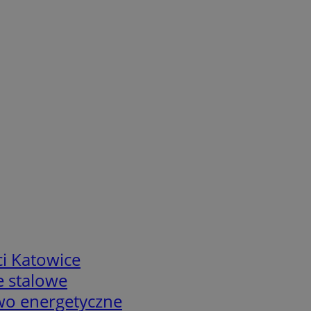
i Katowice
e stalowe
two energetyczne