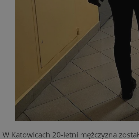
SessID
QeSessID
MvSessID
__cf_bm
VISITOR_PRIVACY_
__cf_bm
CookieScriptConse
W Katowicach 20-letni mężczyzna został 