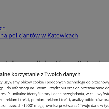
ch
k na policjantów w Katowicach
i atak na policjantów w Katowic
lne korzystanie z Twoich danych
rzy używamy plików cookie i podobnych technologii do przechow
ępu do informacji na Twoim urządzeniu oraz do przetwarzania 
dres IP, unikalne identyfikatory i dane przeglądania, w celu wyświ
h reklam i treści, pomiaru reklam i treści, analizy odbiorców or
tron trzecich (1900)
mogą również przetwarzać Twoje dane w tych