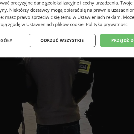
wać precyzyjne dane geolokalizacyjne i cechy urządzenia. Twoje
tryny. Niektórzy dostawcy mogą opierać się na prawnie uzasadnio
ie; masz prawo sprzeciwić się temu w
Ustawieniach reklam
. Może
woją zgodę w
Ustawieniach plików cookie
.
Polityka prywatności
EGÓŁY
ODRZUĆ WSZYSTKIE
PRZEJDŹ 
Wydajność
Targetowanie
Funkcjonalność
Ni
ezbędne
Wydajność
Targetowanie
Funkcjonalność
Niesklasyfikow
ie umożliwiają korzystanie z podstawowych funkcji strony internetowej, takich jak log
Bez niezbędnych plików cookie nie można prawidłowo korzystać ze strony internetowe
Provider
/
Okres
Opis
Domena
przechowywania