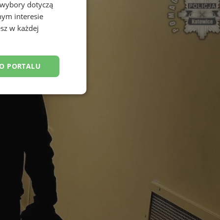
 wybory dotyczą
nym interesie
sz w każdej
DO PORTALU
esklasyfikowane
ane
owanie użytkownika i
j.