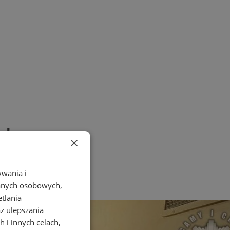
ach
×
ywania i
danych osobowych,
etlania
az ulepszania
 i innych celach,