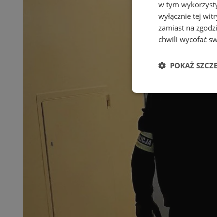
w tym wykorzysty
wyłącznie tej wi
zamiast na zgodz
chwili wycofać s
POKAŻ SZCZ
Niezbędne
Ni
Niezbędne pliki cook
zarządzanie kontem. 
Nazwa