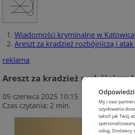
Wiadomości kryminalne w Katowica
Areszt za kradzież rozbójniczą i ata
reklama
Areszt za kradzież rozbójniczą 
Odpowiedzia
05 czerwca 2025 10:15
My i nasi partne
Czas czytania: 2 min.
uzyskiwania dost
takich jak Twój a
spersonalizowanyc
usług.
Dostawcy s