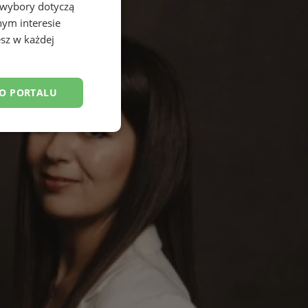
 wybory dotyczą
nym interesie
sz w każdej
DO PORTALU
esklasyfikowane
ane
owanie użytkownika i
j.