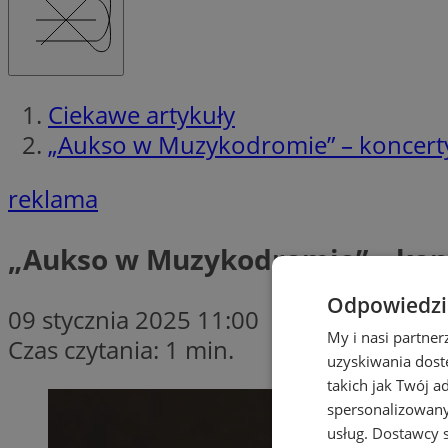
Ciekawe artykuły
„Aukso w Muzykodromie” – koncerty d
reklama
„Aukso w Muzykodromie” – konce
Odpowiedzia
09 stycznia 2025 11:00
My i nasi partne
Czas czytania: 1 min.
uzyskiwania dost
takich jak Twój a
spersonalizowanyc
usług.
Dostawcy s