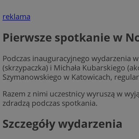
Nazwa
reklama
Pro
Nazwa
Nazwa
mlcwc
Do
Nazwa
__Secure-YNID
_ga_QJYQY75XFT
google_push
.bi
Pierwsze spotkanie w 
bitoIsSecure
c
Podczas inauguracyjnego wydarzenia w
MR
(skrzypaczka) i Michała Kubarskiego (ak
__eoi
Szymanowskiego w Katowicach, regularni
MUID
_clsk
Razem z nimi uczestnicy wyruszą w wyj
zdradzą podczas spotkania.
SRM_B
_clck
Szczegóły wydarzenia
VISITOR_INFO1_LIV
b