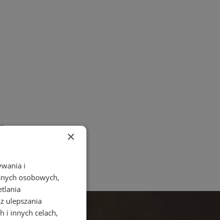
a
×
ywania i
danych osobowych,
etlania
az ulepszania
 i innych celach,