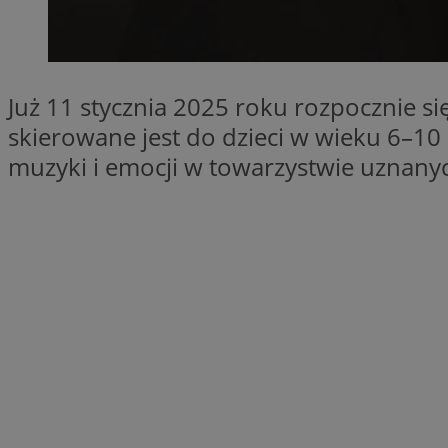
SessID
QeSessID
MvSessID
Już 11 stycznia 2025 roku rozpocznie 
__cf_bm
skierowane jest do dzieci w wieku 6–10
muzyki i emocji w towarzystwie uznanyc
VISITOR_PRIVACY_
__cf_bm
CookieScriptConse