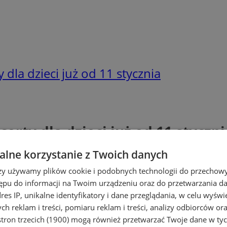
la dzieci już od 11 stycznia
rty dla dzieci już od 11 styczni
lne korzystanie z Twoich danych
rzy używamy plików cookie i podobnych technologii do przechow
ępu do informacji na Twoim urządzeniu oraz do przetwarzania 
dres IP, unikalne identyfikatory i dane przeglądania, w celu wyświ
h reklam i treści, pomiaru reklam i treści, analizy odbiorców or
tron trzecich (1900)
mogą również przetwarzać Twoje dane w tych