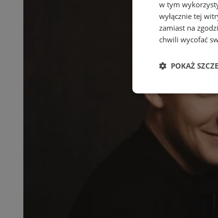
w tym wykorzysty
wyłącznie tej wi
zamiast na zgodz
chwili wycofać s
POKAŻ SZCZ
Niezbędne
Ni
Niezbędne pliki cook
zarządzanie kontem. 
Nazwa