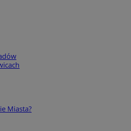
adów
wicach
ie Miasta?