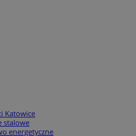
i Katowice
e stalowe
two energetyczne