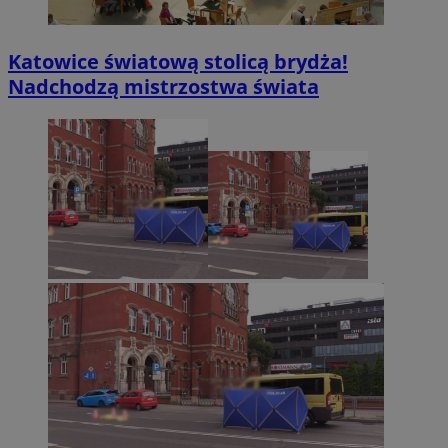
Katowice światową stolicą brydża!
Nadchodzą mistrzostwa świata