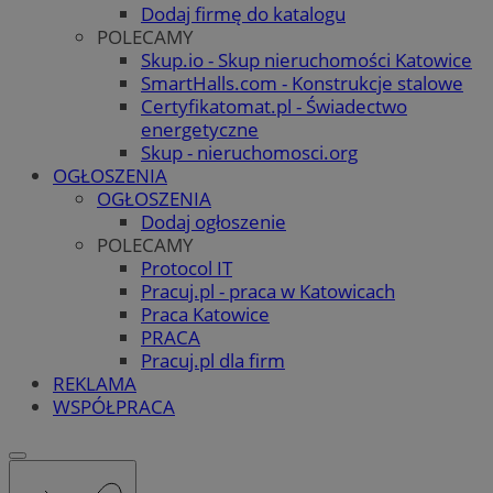
Dodaj firmę do katalogu
POLECAMY
Skup.io - Skup nieruchomości Katowice
SmartHalls.com - Konstrukcje stalowe
Certyfikatomat.pl - Świadectwo
energetyczne
Skup - nieruchomosci.org
OGŁOSZENIA
OGŁOSZENIA
Dodaj ogłoszenie
POLECAMY
Protocol IT
Pracuj.pl - praca w Katowicach
Praca Katowice
PRACA
Pracuj.pl dla firm
REKLAMA
WSPÓŁPRACA