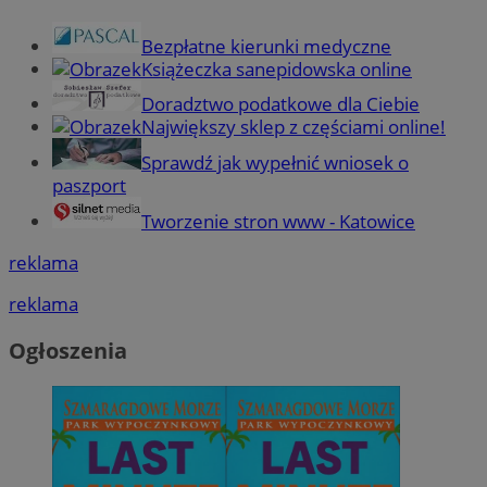
Bezpłatne kierunki medyczne
Książeczka sanepidowska online
Doradztwo podatkowe dla Ciebie
Największy sklep z częściami online!
Sprawdź jak wypełnić wniosek o
paszport
Tworzenie stron www - Katowice
reklama
reklama
Ogłoszenia