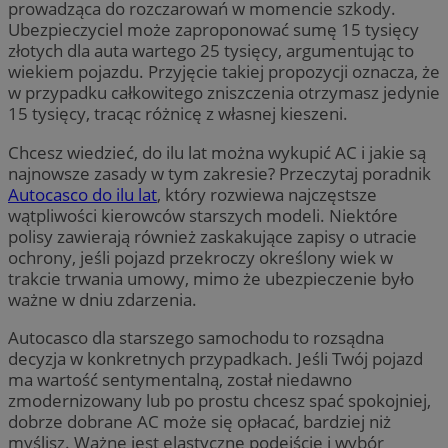
prowadząca do rozczarowań w momencie szkody.
Ubezpieczyciel może zaproponować sumę 15 tysięcy
złotych dla auta wartego 25 tysięcy, argumentując to
wiekiem pojazdu. Przyjęcie takiej propozycji oznacza, że
w przypadku całkowitego zniszczenia otrzymasz jedynie
15 tysięcy, tracąc różnicę z własnej kieszeni.
Chcesz wiedzieć, do ilu lat można wykupić AC i jakie są
najnowsze zasady w tym zakresie? Przeczytaj poradnik
Autocasco do ilu lat
, który rozwiewa najczęstsze
wątpliwości kierowców starszych modeli. Niektóre
polisy zawierają również zaskakujące zapisy o utracie
ochrony, jeśli pojazd przekroczy określony wiek w
trakcie trwania umowy, mimo że ubezpieczenie było
ważne w dniu zdarzenia.
Autocasco dla starszego samochodu to rozsądna
decyzja w konkretnych przypadkach. Jeśli Twój pojazd
ma wartość sentymentalną, został niedawno
zmodernizowany lub po prostu chcesz spać spokojniej,
dobrze dobrane AC może się opłacać, bardziej niż
myślisz. Ważne jest elastyczne podejście i wybór