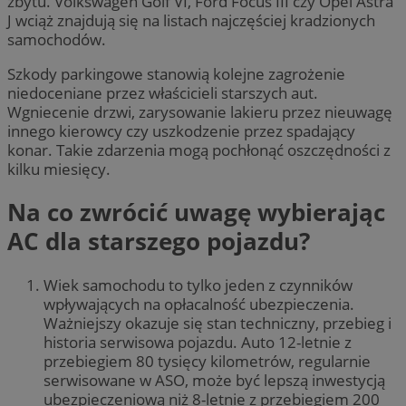
zbytu. Volkswagen Golf VI, Ford Focus III czy Opel Astra
J wciąż znajdują się na listach najczęściej kradzionych
samochodów.
Szkody parkingowe stanowią kolejne zagrożenie
niedoceniane przez właścicieli starszych aut.
Wgniecenie drzwi, zarysowanie lakieru przez nieuwagę
innego kierowcy czy uszkodzenie przez spadający
konar. Takie zdarzenia mogą pochłonąć oszczędności z
kilku miesięcy.
Na co zwrócić uwagę wybierając
AC dla starszego pojazdu?
Wiek samochodu to tylko jeden z czynników
wpływających na opłacalność ubezpieczenia.
Ważniejszy okazuje się stan techniczny, przebieg i
historia serwisowa pojazdu. Auto 12-letnie z
przebiegiem 80 tysięcy kilometrów, regularnie
serwisowane w ASO, może być lepszą inwestycją
ubezpieczeniową niż 8-letnie z przebiegiem 200