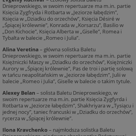
Dnieprowskiego, w swoim repertuarze ma m.in. partie
Księcia Zygfryda i Rotbarta w „Jeziorze łabędzim”,
Księcia w „Dziadku do orzechów”, Księcia Désiré w
„Śpiącej królewnie”, Konrada w „Korsarzu”, Basilio w
„Don Kichocie”, Księcia Alberta w „Giselle”, Romea i
Tybalta w balecie „Romeo i Julia”.
Alina Veretina
– główna solistka Baletu
Dnieprowskiego, w swoim repertuarze ma m.in. partie
Księżniczki Maszy w „Dziadku do orzechów”, Księżniczki
Aurory w „Śpiącej królewnie”, Pas de troi i partię solową
w tańcu neapolitańskim w „Jeziorze łabędzim”, Julii w
balecie „Romeo i Julia”, Giselle w balecie o takim tytule.
Alexey Belan
– solista Baletu Dnieprowskiego, w
swoim repertuarze ma m.in. partie Księcia Zygfyrda i
Rotbarta w „Jeziorze łabędzim”, Shakhriyara w „Tysiącu i
jednej nocy”, taniec francuski w „Dziadku do orzechów”,
rycerza w „Śpiącej królewnie”.
Ilona Kravchenko
– najmłodsza solistka Baletu