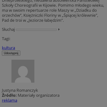
Dnieprowskiego, niedawna absolwentka Państwowej
Szkoły Choreografii w Kijowie. Pomimo młodego wieku,
ma w swoim repertuarze role Maszy w „Dziadku do
orzechów”, Księżniczki Floriny w „Śpiącej królewnie”,
Pad de troi w „Jeziorze łabędzim”.
Słuchaj
⏵︎
Tagi:
kultura
Udostępnij
Justyna Romanczyk
Źródło:
Materiały organizatora
reklama