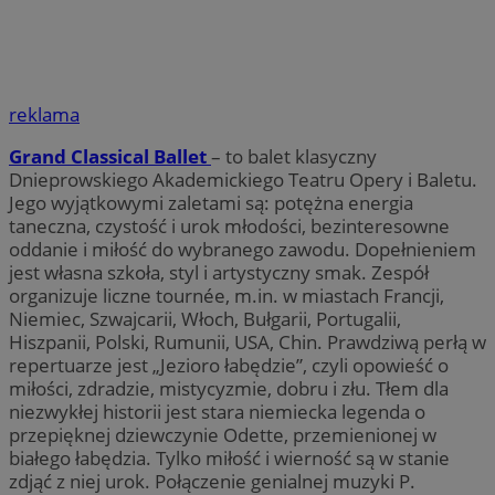
reklama
Grand Classical Ballet
– to balet klasyczny
Dnieprowskiego Akademickiego Teatru Opery i Baletu.
Jego wyjątkowymi zaletami są: potężna energia
taneczna, czystość i urok młodości, bezinteresowne
oddanie i miłość do wybranego zawodu. Dopełnieniem
jest własna szkoła, styl i artystyczny smak. Zespół
organizuje liczne tournée, m.in. w miastach Francji,
Niemiec, Szwajcarii, Włoch, Bułgarii, Portugalii,
Hiszpanii, Polski, Rumunii, USA, Chin. Prawdziwą perłą w
repertuarze jest „Jezioro łabędzie”, czyli opowieść o
miłości, zdradzie, mistycyzmie, dobru i złu. Tłem dla
niezwykłej historii jest stara niemiecka legenda o
przepięknej dziewczynie Odette, przemienionej w
białego łabędzia. Tylko miłość i wierność są w stanie
zdjąć z niej urok. Połączenie genialnej muzyki P.