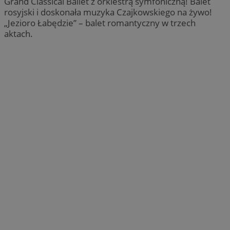
Grand Classical Ballet z orkiestrą symfoniczną! Balet
rosyjski i doskonała muzyka Czajkowskiego na żywo!
„Jezioro Łabędzie” – balet romantyczny w trzech
aktach.