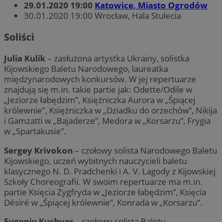
29.01.2020 19:00
Katowice, Miasto Ogrodów
30.01.2020 19:00 Wrocław, Hala Stulecia
Soliści
Julia Kulik
– zasłużona artystka Ukrainy, solistka
Kijowskiego Baletu Narodowego, laureatka
międzynarodowych konkursów. W jej repertuarze
znajdują się m.in. takie partie jak: Odette/Odile w
„Jeziorze łabędzim”, Księżniczka Aurora w „Śpiącej
królewnie”, Księżniczka w „Dziadku do orzechów”, Nikija
i Gamzatti w „Bajaderze”, Medora w „Korsarzu”, Frygia
w „Spartakusie”.
Sergey Krivokon
– czołowy solista Narodowego Baletu
Kijowskiego, uczeń wybitnych nauczycieli baletu
klasycznego N. D. Pradchenki i A. V. Lagody z Kijowskiej
Szkoły Choreografii. W swoim repertuarze ma m.in.
partie Księcia Zygfryda w „Jeziorze łabędzim”, Księcia
Désiré w „Śpiącej królewnie”, Konrada w „Korsarzu”.
Evgeniy Kuchvar
– czołowy solista Baletu