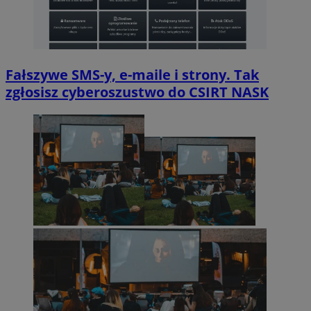
Fałszywe SMS-y, e-maile i strony. Tak
zgłosisz cyberoszustwo do CSIRT NASK