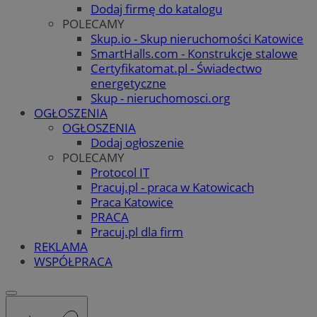
Dodaj firmę do katalogu
POLECAMY
Skup.io - Skup nieruchomości Katowice
SmartHalls.com - Konstrukcje stalowe
Certyfikatomat.pl - Świadectwo
energetyczne
Skup - nieruchomosci.org
OGŁOSZENIA
OGŁOSZENIA
Dodaj ogłoszenie
POLECAMY
Protocol IT
Pracuj.pl - praca w Katowicach
Praca Katowice
PRACA
Pracuj.pl dla firm
REKLAMA
WSPÓŁPRACA