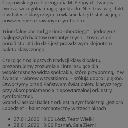
Czajkowskiego i choreografia M. Petipy i L. Ivanova
tworzą szczególną magię spektaklu. Nie dziwi więc fakt,
iż w balecie klasycznym to właśnie łabędź stał się jego
powszechnie uznawanym symbolem.
Triumfalny pochód „Jeziora łabędziego” – jednego z
najlepszych baletów romantycznych – trwa już od
ponad stu lat i do dziś jest prawdziwym klejnotem
baletu klasycznego.
Czerpiąc z najlepszych tradycji klasyki baletu,
prezentujemy zrozumiałe i interesujące dla
współczesnego widza spektakle, które przypomną, iż w
świecie – wbrew wszystkiemu – królują dobro i piękno.
Otworzymy przed Państwem świat baletu klasycznego
przy akompaniamencie niepowtarzalnej orkiestry
symfonicznej.
Grand Classical Ballet z orkiestrą symfoniczną! „Jezioro
Łabędzie” – balet romantyczny w trzech aktach
27.01.2020 19:00 Łódź, Teatr Wielki
28.01.2020 19:00 Poznań, Sala Ziemi