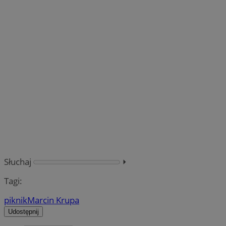
Słuchaj
⏵︎
Tagi:
piknik
Marcin Krupa
Udostępnij