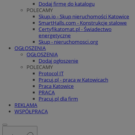
Dodaj firmę do katalogu
POLECAMY
Skup.io - Skup nieruchomości Katowice
SmartHalls.com - Konstrukcje stalowe
Certyfikatomat.pl - Świadectwo
energetyczne
Skup - nieruchomosci.org
OGŁOSZENIA
OGŁOSZENIA
Dodaj ogłoszenie
POLECAMY
Protocol IT
Pracuj.pl - praca w Katowicach
Praca Katowice
PRACA
Pracuj.pl dla firm
REKLAMA
WSPÓŁPRACA