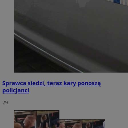
Sprawca siedzi, teraz kary ponoszą
policjanci
29