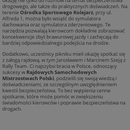
okazję nie tylko do rozmów na temat bezpieczeństwa
drogowego, ale także do praktycznych doświadczeń. Na
terenie
Ośrodka Sportowego Kolejarz
, przy ul.
Alfreda 1, można było wsiąść do symulatora
dachowania oraz symulatora zderzeniowego. Te
narzędzia pozwalają kierowcom dokładnie zobrazować
konsekwencje zbyt brawurowej jazdy i zachęcają do
bardziej odpowiedzialnego podejścia na drodze.
Dodatkowo, uczestnicy pikniku mieli okazję spotkać się
z załogą rajdową, w tym Jarosławem i Marcinem Szeją z
Rally Team. Ci najszybsi bracia w Polsce, odnoszący
sukcesy w
Rajdowych Samochodowych
Mistrzostwach Polski
, podzielili się swoją wiedzą i
doświadczeniami, ze szczególnym uwzględnieniem
kwestii bezpieczeństwa. To bez wątpienia cenne
spotkanie, które może pomóc w zwiększeniu
świadomości kierowców i poprawie bezpieczeństwa na
drogach.