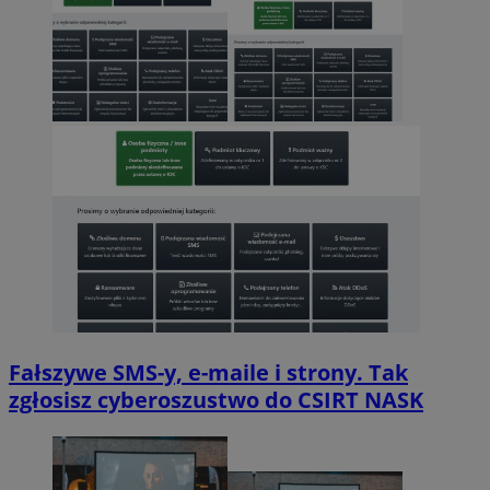
Fałszywe SMS-y, e-maile i strony. Tak
zgłosisz cyberoszustwo do CSIRT NASK