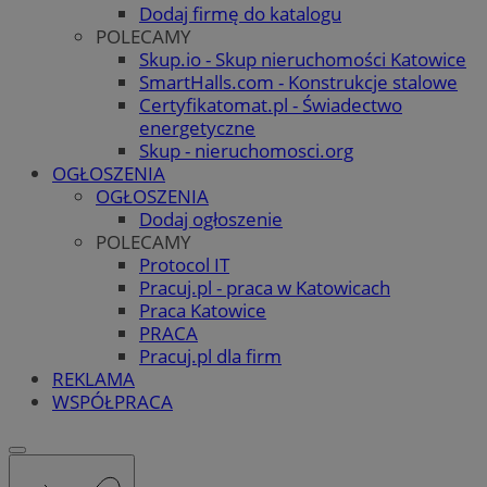
Dodaj firmę do katalogu
POLECAMY
Skup.io - Skup nieruchomości Katowice
SmartHalls.com - Konstrukcje stalowe
Certyfikatomat.pl - Świadectwo
energetyczne
Skup - nieruchomosci.org
OGŁOSZENIA
OGŁOSZENIA
Dodaj ogłoszenie
POLECAMY
Protocol IT
Pracuj.pl - praca w Katowicach
Praca Katowice
PRACA
Pracuj.pl dla firm
REKLAMA
WSPÓŁPRACA