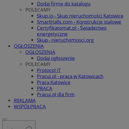
Dodaj firmę do katalogu
POLECAMY
Skup.io - Skup nieruchomości Katowice
SmartHalls.com - Konstrukcje stalowe
Certyfikatomat.pl - Świadectwo
energetyczne
Skup - nieruchomosci.org
OGŁOSZENIA
OGŁOSZENIA
Dodaj ogłoszenie
POLECAMY
Protocol IT
Pracuj.pl - praca w Katowicach
Praca Katowice
PRACA
Pracuj.pl dla firm
REKLAMA
WSPÓŁPRACA