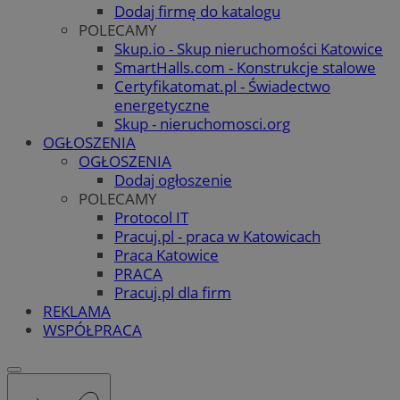
Dodaj firmę do katalogu
POLECAMY
Skup.io - Skup nieruchomości Katowice
SmartHalls.com - Konstrukcje stalowe
Certyfikatomat.pl - Świadectwo
energetyczne
Skup - nieruchomosci.org
OGŁOSZENIA
OGŁOSZENIA
Dodaj ogłoszenie
POLECAMY
Protocol IT
Pracuj.pl - praca w Katowicach
Praca Katowice
PRACA
Pracuj.pl dla firm
REKLAMA
WSPÓŁPRACA