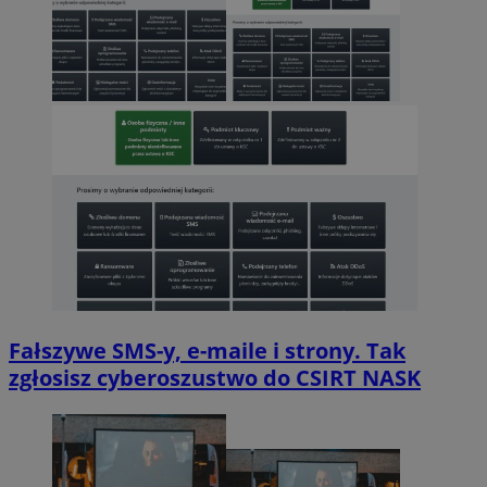
Fałszywe SMS-y, e-maile i strony. Tak
zgłosisz cyberoszustwo do CSIRT NASK