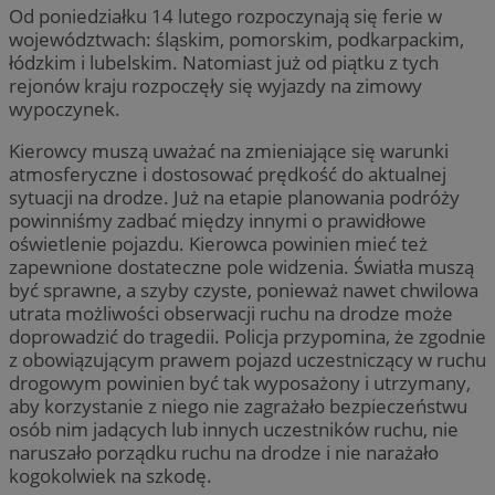
Od poniedziałku 14 lutego rozpoczynają się ferie w
województwach: śląskim, pomorskim, podkarpackim,
łódzkim i lubelskim. Natomiast już od piątku z tych
rejonów kraju rozpoczęły się wyjazdy na zimowy
wypoczynek.
Kierowcy muszą uważać na zmieniające się warunki
atmosferyczne i dostosować prędkość do aktualnej
sytuacji na drodze. Już na etapie planowania podróży
powinniśmy zadbać między innymi o prawidłowe
oświetlenie pojazdu. Kierowca powinien mieć też
zapewnione dostateczne pole widzenia. Światła muszą
być sprawne, a szyby czyste, ponieważ nawet chwilowa
utrata możliwości obserwacji ruchu na drodze może
doprowadzić do tragedii. Policja przypomina, że zgodnie
z obowiązującym prawem pojazd uczestniczący w ruchu
drogowym powinien być tak wyposażony i utrzymany,
aby korzystanie z niego nie zagrażało bezpieczeństwu
osób nim jadących lub innych uczestników ruchu, nie
naruszało porządku ruchu na drodze i nie narażało
kogokolwiek na szkodę.