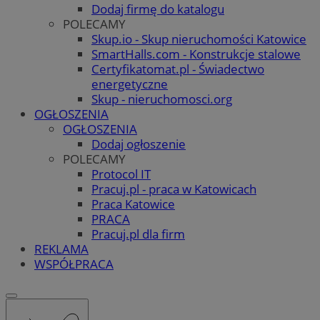
Dodaj firmę do katalogu
POLECAMY
Skup.io - Skup nieruchomości Katowice
SmartHalls.com - Konstrukcje stalowe
Certyfikatomat.pl - Świadectwo
energetyczne
Skup - nieruchomosci.org
OGŁOSZENIA
OGŁOSZENIA
Dodaj ogłoszenie
POLECAMY
Protocol IT
Pracuj.pl - praca w Katowicach
Praca Katowice
PRACA
Pracuj.pl dla firm
REKLAMA
WSPÓŁPRACA