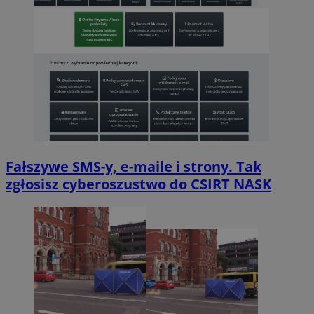
Fałszywe SMS-y, e-maile i strony. Tak
zgłosisz cyberoszustwo do CSIRT NASK