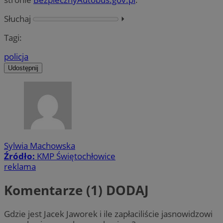
Słuchaj
⏵︎
Tagi:
policja
Udostępnij
Sylwia Machowska
Źródło:
KMP Świętochłowice
reklama
Komentarze (1)
DODAJ
Gdzie jest Jacek Jaworek i ile zapłaciliście jasnowidzowi