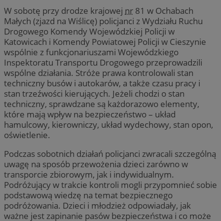
W sobotę przy drodze krajowej
nr
81 w Ochabach
Małych (zjazd na Wiślicę) policjanci z Wydziału Ruchu
Drogowego Komendy Wojewódzkiej Policji w
Katowicach i Komendy Powiatowej Policji w Cieszynie
wspólnie z funkcjonariuszami Wojewódzkiego
Inspektoratu Transportu Drogowego przeprowadzili
wspólne działania. Stróże prawa kontrolowali stan
techniczny busów i autokarów, a także czasu pracy i
stan trzeźwości kierujących. Jeżeli chodzi o stan
techniczny, sprawdzane są każdorazowo elementy,
które mają wpływ na bezpieczeństwo – układ
hamulcowy, kierowniczy, układ wydechowy, stan opon,
oświetlenie.
Podczas sobotnich działań policjanci zwracali szczególną
uwagę na sposób przewożenia dzieci zarówno w
transporcie zbiorowym, jak i indywidualnym.
Podróżujący w trakcie kontroli mogli przypomnieć sobie
podstawową wiedzę na temat bezpiecznego
podróżowania. Dzieci i młodzież odpowiadały, jak
ważne jest zapinanie pasów bezpieczeństwa i co może