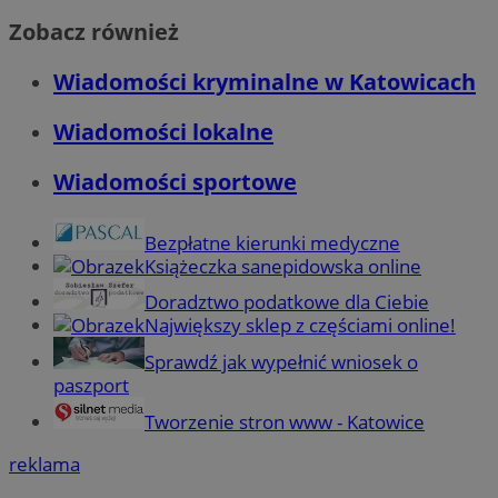
Zobacz również
Wiadomości kryminalne w Katowicach
Wiadomości lokalne
Wiadomości sportowe
Bezpłatne kierunki medyczne
Książeczka sanepidowska online
Doradztwo podatkowe dla Ciebie
Największy sklep z częściami online!
Sprawdź jak wypełnić wniosek o
paszport
Tworzenie stron www - Katowice
reklama