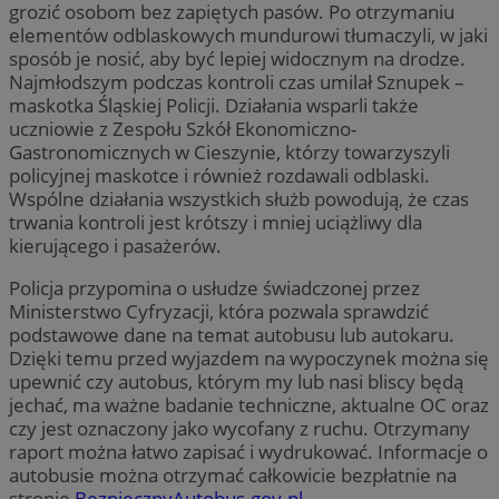
grozić osobom bez zapiętych pasów. Po otrzymaniu
elementów odblaskowych mundurowi tłumaczyli, w jaki
sposób je nosić, aby być lepiej widocznym na drodze.
Najmłodszym podczas kontroli czas umilał Sznupek –
maskotka Śląskiej Policji. Działania wsparli także
uczniowie z Zespołu Szkół Ekonomiczno-
Gastronomicznych w Cieszynie, którzy towarzyszyli
policyjnej maskotce i również rozdawali odblaski.
Wspólne działania wszystkich służb powodują, że czas
trwania kontroli jest krótszy i mniej uciążliwy dla
kierującego i pasażerów.
Policja przypomina o usłudze świadczonej przez
Ministerstwo Cyfryzacji, która pozwala sprawdzić
podstawowe dane na temat autobusu lub autokaru.
Dzięki temu przed wyjazdem na wypoczynek można się
upewnić czy autobus, którym my lub nasi bliscy będą
jechać, ma ważne badanie techniczne, aktualne OC oraz
czy jest oznaczony jako wycofany z ruchu. Otrzymany
raport można łatwo zapisać i wydrukować. Informacje o
autobusie można otrzymać całkowicie bezpłatnie na
stronie
BezpiecznyAutobus.gov.pl
.