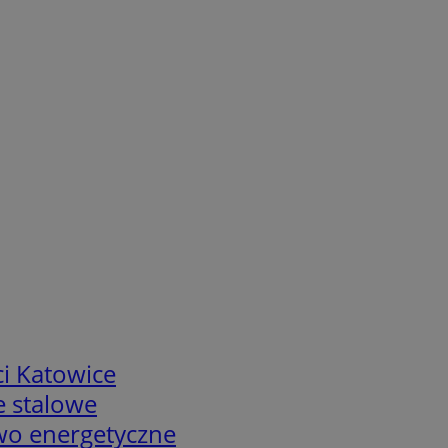
i Katowice
e stalowe
two energetyczne