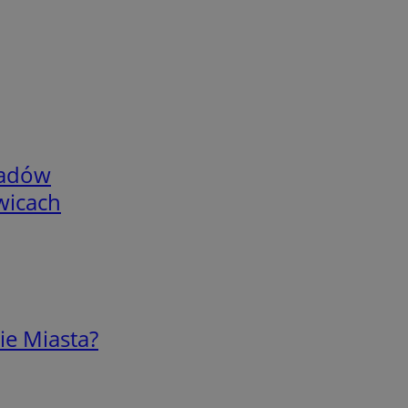
adów
wicach
ie Miasta?