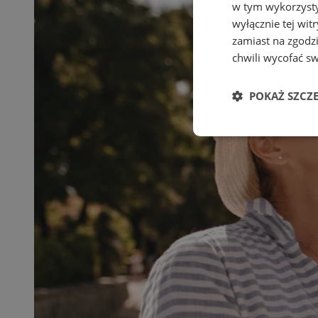
w tym wykorzysty
wyłącznie tej wi
zamiast na zgodz
chwili wycofać s
POKAŻ SZCZ
Niezbędne
Ni
Niezbędne pliki cook
zarządzanie kontem. 
Nazwa