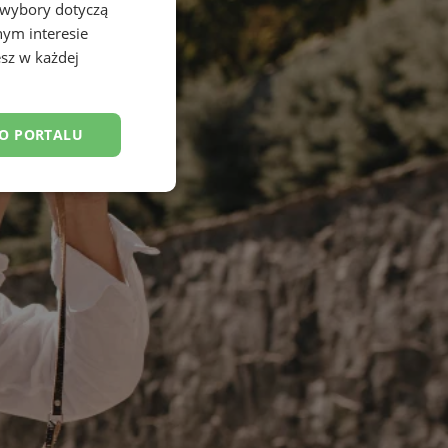
 wybory dotyczą
nym interesie
sz w każdej
DO PORTALU
esklasyfikowane
ane
owanie użytkownika i
j.