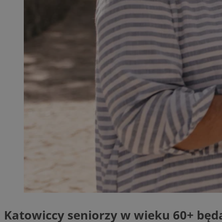
SessID
QeSessID
MvSessID
__cf_bm
VISITOR_PRIVACY_
__cf_bm
CookieScriptConse
Katowiccy seniorzy w wieku 60+ będą