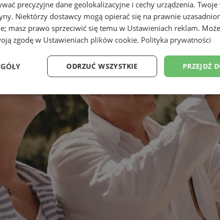
wać precyzyjne dane geolokalizacyjne i cechy urządzenia. Twoje
tryny. Niektórzy dostawcy mogą opierać się na prawnie uzasadnio
ie; masz prawo sprzeciwić się temu w
Ustawieniach reklam
. Może
woją zgodę w
Ustawieniach plików cookie
.
Polityka prywatności
EGÓŁY
ODRZUĆ WSZYSTKIE
PRZEJDŹ 
Wydajność
Targetowanie
Funkcjonalność
Ni
ezbędne
Wydajność
Targetowanie
Funkcjonalność
Niesklasyfikow
ie umożliwiają korzystanie z podstawowych funkcji strony internetowej, takich jak log
Bez niezbędnych plików cookie nie można prawidłowo korzystać ze strony internetowe
Provider
/
Okres
Opis
Domena
przechowywania