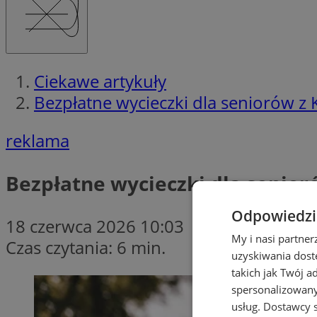
Ciekawe artykuły
Bezpłatne wycieczki dla seniorów z 
reklama
Bezpłatne wycieczki dla senior
Odpowiedzia
18 czerwca 2026 10:03
My i nasi partne
Czas czytania: 6 min.
uzyskiwania dost
takich jak Twój a
spersonalizowanyc
usług.
Dostawcy s