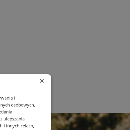
×
ywania i
danych osobowych,
etlania
az ulepszania
 i innych celach,