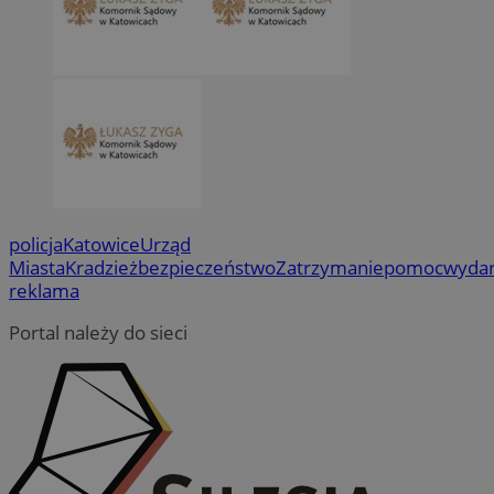
policja
Katowice
Urząd
Miasta
Kradzież
bezpieczeństwo
Zatrzymanie
pomoc
wydar
reklama
Portal należy do sieci