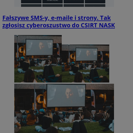
Fałszywe SMS-y, e-maile i strony. Tak
zgłosisz cyberoszustwo do CSIRT NASK