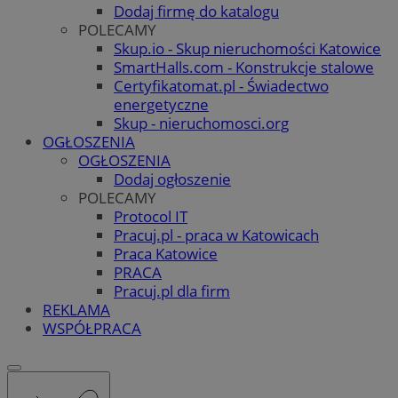
Dodaj firmę do katalogu
POLECAMY
Skup.io - Skup nieruchomości Katowice
SmartHalls.com - Konstrukcje stalowe
Certyfikatomat.pl - Świadectwo
energetyczne
Skup - nieruchomosci.org
OGŁOSZENIA
OGŁOSZENIA
Dodaj ogłoszenie
POLECAMY
Protocol IT
Pracuj.pl - praca w Katowicach
Praca Katowice
PRACA
Pracuj.pl dla firm
REKLAMA
WSPÓŁPRACA