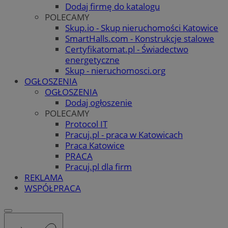
Dodaj firmę do katalogu
POLECAMY
Skup.io - Skup nieruchomości Katowice
SmartHalls.com - Konstrukcje stalowe
Certyfikatomat.pl - Świadectwo
energetyczne
Skup - nieruchomosci.org
OGŁOSZENIA
OGŁOSZENIA
Dodaj ogłoszenie
POLECAMY
Protocol IT
Pracuj.pl - praca w Katowicach
Praca Katowice
PRACA
Pracuj.pl dla firm
REKLAMA
WSPÓŁPRACA