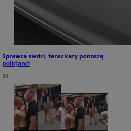
Sprawca siedzi, teraz kary ponoszą
policjanci
29