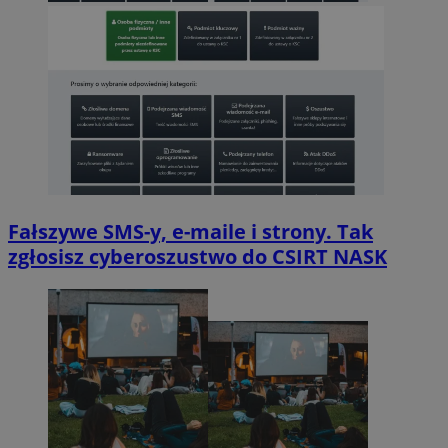
Fałszywe SMS-y, e-maile i strony. Tak
zgłosisz cyberoszustwo do CSIRT NASK