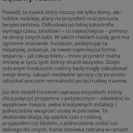
Powódź, to żywioł, który niszczy nie tylko domy, ale i
ludzkie nadzieje, plany na przyszłość oraz poczucie
bezpieczeństwa. Odbudowa po takiej katastrofie
wymaga czasu, zasobów i – co najważniejsze – pomocy
ze strony innych ludzi. W takich chwilach każdy gest ma
ogromne znaczenie. Funzeum, podejmując tę
inicjatywę, pokazuje, że nawet najmniejsza forma
wsparcia – jak zakup biletu – może przynieść realną
zmianę w życiu tych, którzy stracili wszystko. Dzięki
zebranym funduszom rodziny będą mogły odbudować
swoje domy, zakupić niezbędne sprzęty czy po prostu
odzyskać poczucie normalności po tej trudnej traumie.
Już dziś zespół Funzeum zaprasza wszystkich, którzy
chcą połączyć przyjemne z pożytecznym – odwiedzić to
wyjątkowe miejsce, pełne kreatywnych instalacji, i
jednocześnie wesprzeć osoby w potrzebie. To
doskonała okazja, by spędzić czas z rodziną,
przyjaciółmi czy bliskimi, a jednocześnie zrobić coś
dobrego dla innych. Każda złotówka zebrana w ramach