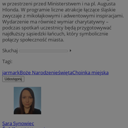
w przestrzeni przed Ministerstwem i na pl. Augusta
Hlonda. W programie liczne atrakcje łączące śląskie
zwyczaje z mikołajkowymi i adwentowymi inspiracjami.
Wydarzenie ma również wymiar charytatywny –
podczas spotkań uczestnicy będą przygotowywać
najdłuższy sąsiedzki łańcuch, który symbolicznie
połączy społeczność miasta.
Słuchaj
⏵︎
Tagi:
jarmark
Boże Narodzenie
święta
Choinka miejska
Udostępnij
Sara Synowiec