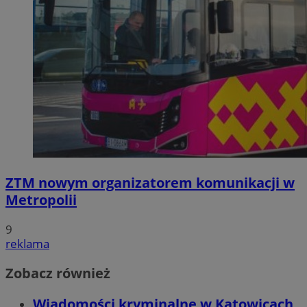
ZTM nowym organizatorem komunikacji w
Metropolii
9
reklama
Zobacz również
Wiadomości kryminalne w Katowicach