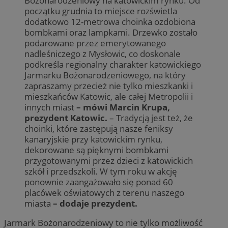
Bożonarodzeniowy na katowickim rynku. Od
początku grudnia to miejsce rozświetla
dodatkowo 12-metrowa choinka ozdobiona
bombkami oraz lampkami. Drzewko zostało
podarowane przez emerytowanego
nadleśniczego z Mysłowic, co doskonale
podkreśla regionalny charakter katowickiego
Jarmarku Bożonarodzeniowego, na który
zapraszamy przecież nie tylko mieszkanki i
mieszkańców Katowic, ale całej Metropolii i
innych miast
– mówi Marcin Krupa,
prezydent Katowic.
– Tradycją jest też, że
choinki, które zastępują nasze feniksy
kanaryjskie przy katowickim rynku,
dekorowane są pięknymi bombkami
przygotowanymi przez dzieci z katowickich
szkół i przedszkoli. W tym roku w akcję
ponownie zaangażowało się ponad 60
placówek oświatowych z terenu naszego
miasta
– dodaje prezydent.
Jarmark Bożonarodzeniowy to nie tylko możliwość