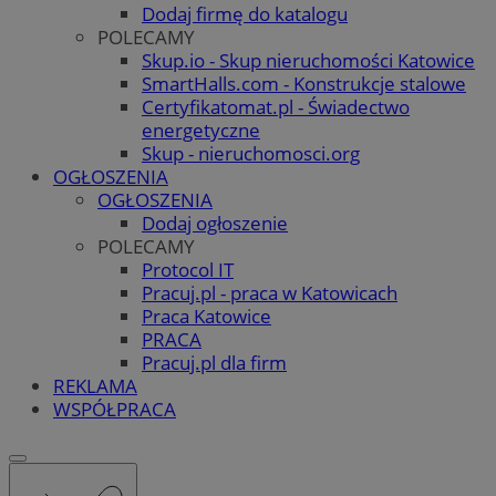
Dodaj firmę do katalogu
POLECAMY
Skup.io - Skup nieruchomości Katowice
SmartHalls.com - Konstrukcje stalowe
Certyfikatomat.pl - Świadectwo
energetyczne
Skup - nieruchomosci.org
OGŁOSZENIA
OGŁOSZENIA
Dodaj ogłoszenie
POLECAMY
Protocol IT
Pracuj.pl - praca w Katowicach
Praca Katowice
PRACA
Pracuj.pl dla firm
REKLAMA
WSPÓŁPRACA