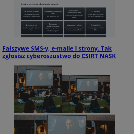
Fałszywe SMS-y, e-maile i strony. Tak
zgłosisz cyberoszustwo do CSIRT NASK