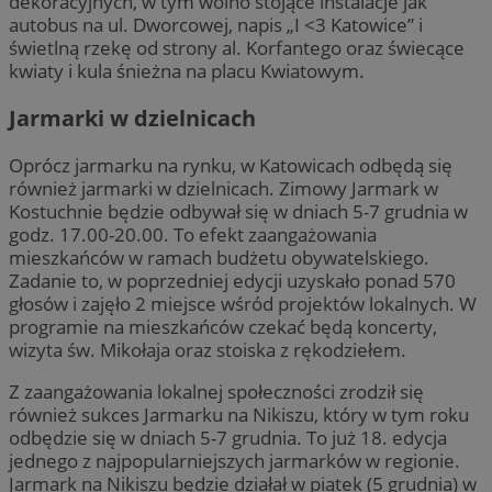
dekoracyjnych, w tym wolno stojące instalacje jak
autobus na ul. Dworcowej, napis „I <3 Katowice” i
świetlną rzekę od strony al. Korfantego oraz świecące
kwiaty i kula śnieżna na placu Kwiatowym.
Jarmarki w dzielnicach
Oprócz jarmarku na rynku, w Katowicach odbędą się
również jarmarki w dzielnicach. Zimowy Jarmark w
Kostuchnie będzie odbywał się w dniach 5-7 grudnia w
godz. 17.00-20.00. To efekt zaangażowania
mieszkańców w ramach budżetu obywatelskiego.
Zadanie to, w poprzedniej edycji uzyskało ponad 570
głosów i zajęło 2 miejsce wśród projektów lokalnych. W
programie na mieszkańców czekać będą koncerty,
wizyta św. Mikołaja oraz stoiska z rękodziełem.
Z zaangażowania lokalnej społeczności zrodził się
również sukces Jarmarku na Nikiszu, który w tym roku
odbędzie się w dniach 5-7 grudnia. To już 18. edycja
jednego z najpopularniejszych jarmarków w regionie.
Jarmark na Nikiszu będzie działał w piątek (5 grudnia) w