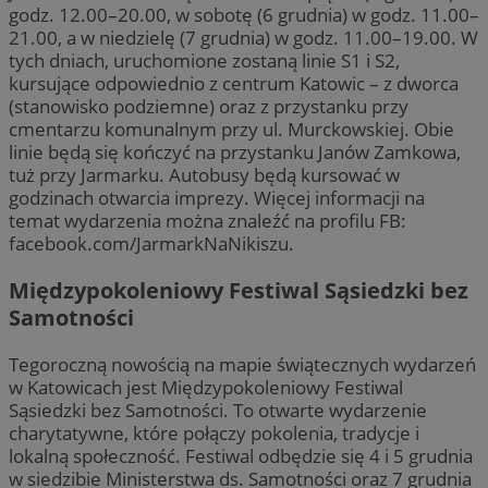
godz. 12.00–20.00, w sobotę (6 grudnia) w godz. 11.00–
21.00, a w niedzielę (7 grudnia) w godz. 11.00–19.00. W
tych dniach, uruchomione zostaną linie S1 i S2,
kursujące odpowiednio z centrum Katowic – z dworca
(stanowisko podziemne) oraz z przystanku przy
cmentarzu komunalnym przy ul. Murckowskiej. Obie
linie będą się kończyć na przystanku Janów Zamkowa,
tuż przy Jarmarku. Autobusy będą kursować w
godzinach otwarcia imprezy. Więcej informacji na
temat wydarzenia można znaleźć na profilu FB:
facebook.com/JarmarkNaNikiszu.
Międzypokoleniowy Festiwal Sąsiedzki bez
Samotności
Tegoroczną nowością na mapie świątecznych wydarzeń
w Katowicach jest Międzypokoleniowy Festiwal
Sąsiedzki bez Samotności. To otwarte wydarzenie
charytatywne, które połączy pokolenia, tradycje i
lokalną społeczność. Festiwal odbędzie się 4 i 5 grudnia
w siedzibie Ministerstwa ds. Samotności oraz 7 grudnia