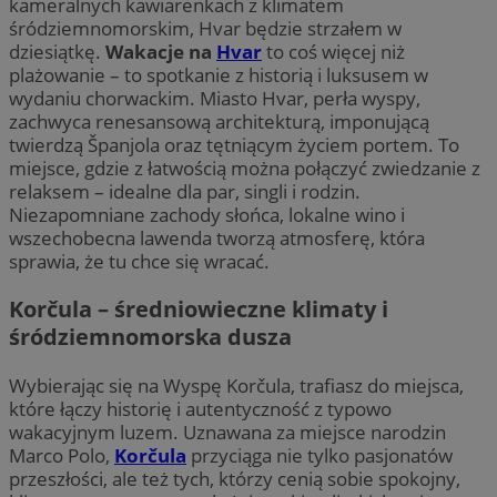
kameralnych kawiarenkach z klimatem
śródziemnomorskim, Hvar będzie strzałem w
dziesiątkę.
Wakacje na
Hvar
to coś więcej niż
plażowanie – to spotkanie z historią i luksusem w
wydaniu chorwackim. Miasto Hvar, perła wyspy,
zachwyca renesansową architekturą, imponującą
twierdzą Španjola oraz tętniącym życiem portem. To
miejsce, gdzie z łatwością można połączyć zwiedzanie z
relaksem – idealne dla par, singli i rodzin.
Niezapomniane zachody słońca, lokalne wino i
wszechobecna lawenda tworzą atmosferę, która
sprawia, że tu chce się wracać.
Korčula – średniowieczne klimaty i
śródziemnomorska dusza
Wybierając się na Wyspę Korčula, trafiasz do miejsca,
które łączy historię i autentyczność z typowo
wakacyjnym luzem. Uznawana za miejsce narodzin
Marco Polo,
Korčula
przyciąga nie tylko pasjonatów
przeszłości, ale też tych, którzy cenią sobie spokojny,