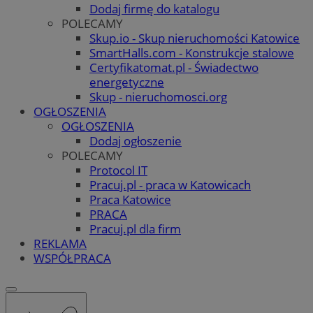
Dodaj firmę do katalogu
POLECAMY
Skup.io - Skup nieruchomości Katowice
SmartHalls.com - Konstrukcje stalowe
Certyfikatomat.pl - Świadectwo
energetyczne
Skup - nieruchomosci.org
OGŁOSZENIA
OGŁOSZENIA
Dodaj ogłoszenie
POLECAMY
Protocol IT
Pracuj.pl - praca w Katowicach
Praca Katowice
PRACA
Pracuj.pl dla firm
REKLAMA
WSPÓŁPRACA