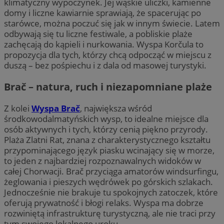
klimatyczny wypoczynek. Jej wąskie uliczki, kamienne
domy i liczne kawiarnie sprawiają, że spacerując po
starówce, można poczuć się jak w innym świecie. Latem
odbywają się tu liczne festiwale, a pobliskie plaże
zachęcają do kąpieli i nurkowania. Wyspa Korčula to
propozycja dla tych, którzy chcą odpocząć w miejscu z
duszą – bez pośpiechu i z dala od masowej turystyki.
Brač – natura, ruch i niezapomniane plaże
Z kolei
Wyspa Brač
, największa wśród
środkowodalmatyńskich wysp, to idealne miejsce dla
osób aktywnych i tych, którzy cenią piękno przyrody.
Plaża Zlatni Rat, znana z charakterystycznego kształtu
przypominającego język piasku wcinający się w morze,
to jeden z najbardziej rozpoznawalnych widoków w
całej Chorwacji. Brač przyciąga amatorów windsurfingu,
żeglowania i pieszych wędrówek po górskich szlakach.
Jednocześnie nie brakuje tu spokojnych zatoczek, które
oferują prywatność i błogi relaks. Wyspa ma dobrze
rozwiniętą infrastrukturę turystyczną, ale nie traci przy
tym swojego lokalnego uroku.