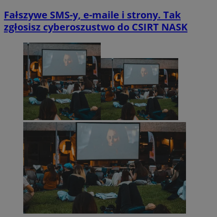
Fałszywe SMS-y, e-maile i strony. Tak
zgłosisz cyberoszustwo do CSIRT NASK