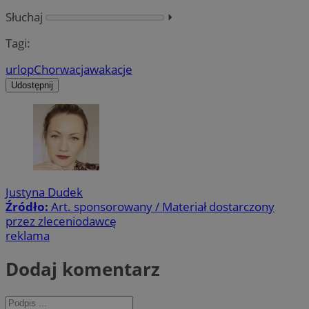
Słuchaj
⏵︎
Tagi:
urlop
Chorwacja
wakacje
Udostępnij
Justyna Dudek
Źródło:
Art. sponsorowany / Materiał dostarczony
przez zleceniodawcę
reklama
Dodaj komentarz