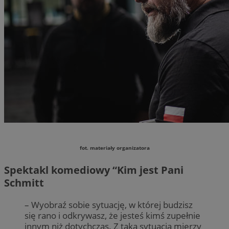
fot. materiały organizatora
Spektakl komediowy “Kim jest Pani
Schmitt
– Wyobraź sobie sytuację, w której budzisz
się rano i odkrywasz, że jesteś kimś zupełnie
innym niż dotychczas. Z taką sytuacją mierzy