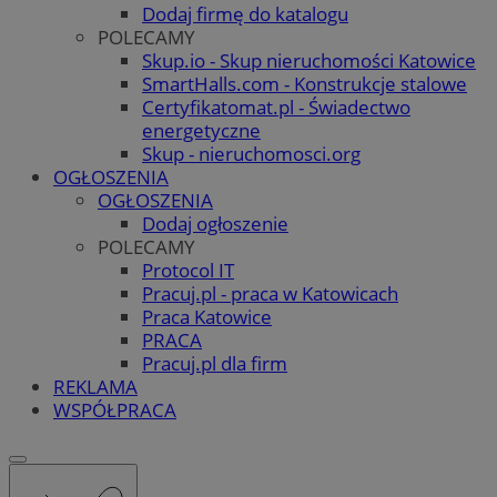
Dodaj firmę do katalogu
POLECAMY
Skup.io - Skup nieruchomości Katowice
SmartHalls.com - Konstrukcje stalowe
Certyfikatomat.pl - Świadectwo
energetyczne
Skup - nieruchomosci.org
OGŁOSZENIA
OGŁOSZENIA
Dodaj ogłoszenie
POLECAMY
Protocol IT
Pracuj.pl - praca w Katowicach
Praca Katowice
PRACA
Pracuj.pl dla firm
REKLAMA
WSPÓŁPRACA