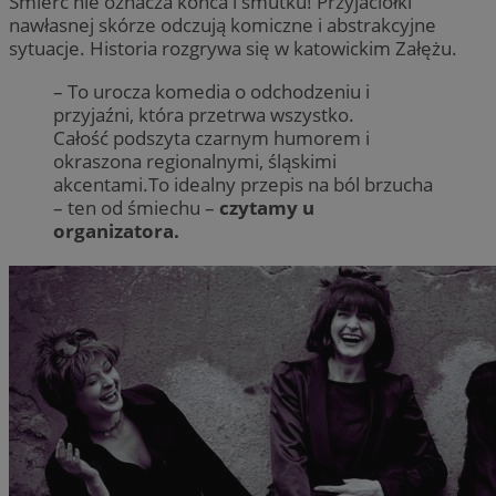
Śmierć nie oznacza końca i smutku! Przyjaciółki
nawłasnej skórze odczują komiczne i abstrakcyjne
sytuacje. Historia rozgrywa się w katowickim Załężu.
– To urocza komedia o odchodzeniu i
przyjaźni, która przetrwa wszystko.
Całość podszyta czarnym humorem i
okraszona regionalnymi, śląskimi
akcentami.To idealny przepis na ból brzucha
– ten od śmiechu –
czytamy u
organizatora.