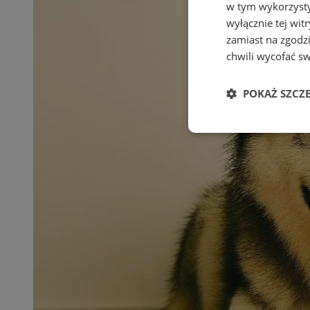
w tym wykorzysty
wyłącznie tej wi
zamiast na zgodz
chwili wycofać s
POKAŻ SZCZ
Niezbędne
Ni
Niezbędne pliki cook
zarządzanie kontem. 
Nazwa