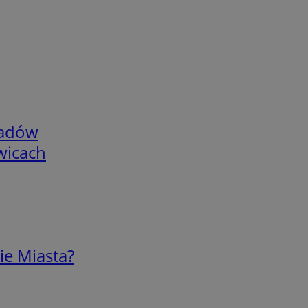
adów
wicach
ie Miasta?