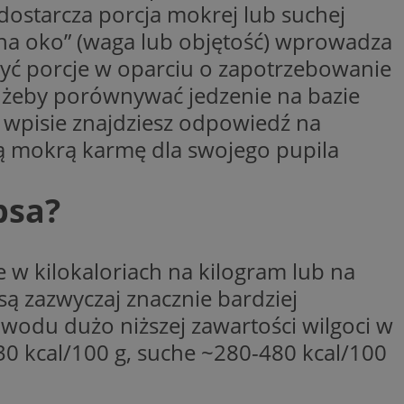
ii dostarcza porcja mokrej lub suchej
na oko” (waga lub objętość) wprowadza
Opis
iczyć porcje w oparciu o zapotrzebowanie
, żeby porównywać jedzenie na bazie
 i przechowywania
lytics do
iadomień push do
eść i reklamę.
m wpisie znajdziesz odpowiedź na
centra reklamowe,
iwości odwiedzin i
w w czasie
ią mokrą karmę dla swojego pupila
ternetowej. Zbiera
onie internetowej,
, którego używamy
towej do
 zaangażowania
psa?
ą, pomagając
zować wydajność
przez firmę
tkownika. Można to
 firmy Microsoft.
aniem Microsoft
ię w wielu różnych
e w kilokaloriach na kilogram lub na
wywania informacji
nie użytkowników.
ów stron w jedną
są zazwyczaj znacznie bardziej
 który zapewnia
owodu dużo niższej zawartości wilgoci w
rakcji
ernetowej w celu
0 kcal/100 g, suche ~280-480 kcal/100
jonalności strony
be, aby śledzić
w z YouTube
eślić, czy
rmacji o interakcji
 starej wersji
o pomaga poprawić