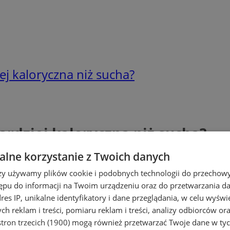
ej kaloryczna niż sucha?
ardziej kaloryczna niż sucha?
lne korzystanie z Twoich danych
rzy używamy plików cookie i podobnych technologii do przechow
ępu do informacji na Twoim urządzeniu oraz do przetwarzania 
dres IP, unikalne identyfikatory i dane przeglądania, w celu wyświ
h reklam i treści, pomiaru reklam i treści, analizy odbiorców or
tron trzecich (1900)
mogą również przetwarzać Twoje dane w tych