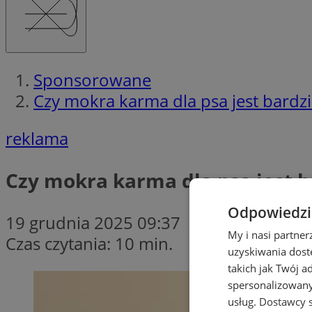
Sponsorowane
Czy mokra karma dla psa jest bardzi
reklama
Czy mokra karma dla psa jest b
Odpowiedzia
19 grudnia 2025 09:37
My i nasi partne
Czas czytania: 10 min.
uzyskiwania dost
takich jak Twój a
spersonalizowanyc
usług.
Dostawcy s