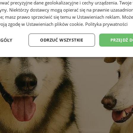
wać precyzyjne dane geolokalizacyjne i cechy urządzenia. Twoje
tryny. Niektórzy dostawcy mogą opierać się na prawnie uzasadnio
ie; masz prawo sprzeciwić się temu w
Ustawieniach reklam
. Może
woją zgodę w
Ustawieniach plików cookie
.
Polityka prywatności
EGÓŁY
ODRZUĆ WSZYSTKIE
PRZEJDŹ 
Wydajność
Targetowanie
Funkcjonalność
Ni
ezbędne
Wydajność
Targetowanie
Funkcjonalność
Niesklasyfikow
ie umożliwiają korzystanie z podstawowych funkcji strony internetowej, takich jak log
Bez niezbędnych plików cookie nie można prawidłowo korzystać ze strony internetowe
Provider
/
Okres
Opis
Domena
przechowywania