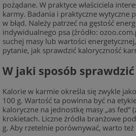
pożądane. W praktyce właściciela interesu
karmy. Badania i praktyczne wytyczne
Nazwa
Pro
Nazwa
Nazwa
w błąd. Należy patrzeć na gęstość energ
mlcwc
Do
Nazwa
indywidualnego psa (źródło: ozoo.com.
__Secure-YNID
_ga_QJYQY75XFT
google_push
.bi
bitoIsSecure
suchej masy lub wartości energetycznej
c
pytanie, jak sprawdzić kaloryczność k
MR
__eoi
W jaki sposób sprawdzić
MUID
_clsk
Kalorie w karmie określa się zwykle jak
100 g. Wartość ta powinna być na etykie
SRM_B
kaloryczne na jednostkę masy „as fed” 
_clck
krokietach. Liczne źródła branżowe po
VISITOR_INFO1_LIV
g. Aby rzetelnie porównywać, warto też 
b