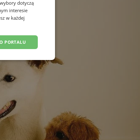
 wybory dotyczą
nym interesie
sz w każdej
DO PORTALU
esklasyfikowane
ane
owanie użytkownika i
j.