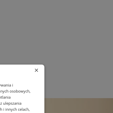
×
ywania i
danych osobowych,
etlania
az ulepszania
 i innych celach,