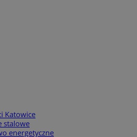
i Katowice
e stalowe
two energetyczne