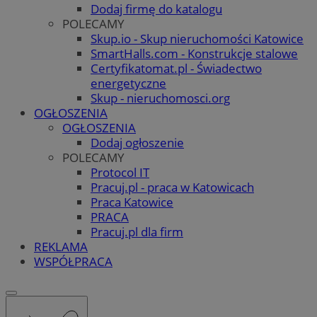
Dodaj firmę do katalogu
POLECAMY
Skup.io - Skup nieruchomości Katowice
SmartHalls.com - Konstrukcje stalowe
Certyfikatomat.pl - Świadectwo
energetyczne
Skup - nieruchomosci.org
OGŁOSZENIA
OGŁOSZENIA
Dodaj ogłoszenie
POLECAMY
Protocol IT
Pracuj.pl - praca w Katowicach
Praca Katowice
PRACA
Pracuj.pl dla firm
REKLAMA
WSPÓŁPRACA