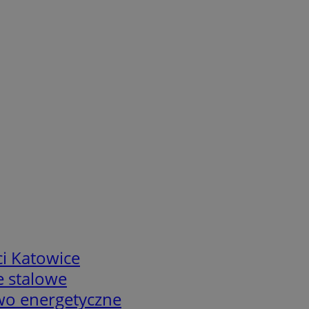
i Katowice
e stalowe
two energetyczne