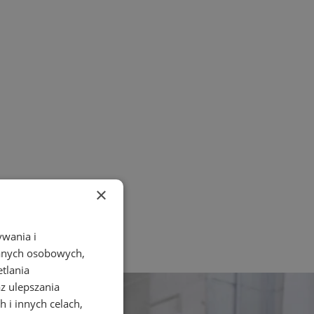
×
ywania i
danych osobowych,
etlania
az ulepszania
 i innych celach,