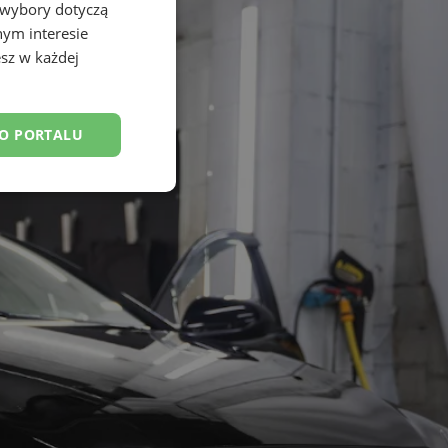
 wybory dotyczą
nym interesie
sz w każdej
DO PORTALU
esklasyfikowane
ane
owanie użytkownika i
j.