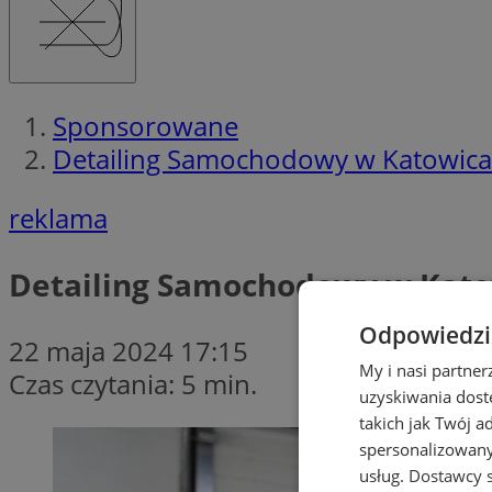
Sponsorowane
Detailing Samochodowy w Katowic
reklama
Detailing Samochodowy w Kat
Odpowiedzia
22 maja 2024 17:15
My i nasi partne
Czas czytania: 5 min.
uzyskiwania dost
takich jak Twój a
spersonalizowanyc
usług.
Dostawcy s