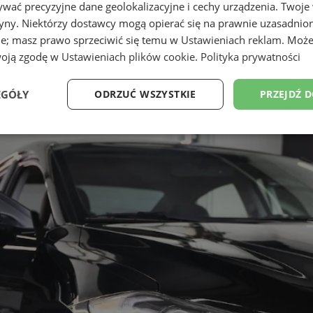
wać precyzyjne dane geolokalizacyjne i cechy urządzenia. Twoje
tryny. Niektórzy dostawcy mogą opierać się na prawnie uzasadnio
ie; masz prawo sprzeciwić się temu w
Ustawieniach reklam
. Może
woją zgodę w
Ustawieniach plików cookie
.
Polityka prywatności
EGÓŁY
ODRZUĆ WSZYSTKIE
PRZEJDŹ 
Wydajność
Targetowanie
Funkcjonalność
Ni
ezbędne
Wydajność
Targetowanie
Funkcjonalność
Niesklasyfikow
ie umożliwiają korzystanie z podstawowych funkcji strony internetowej, takich jak log
Bez niezbędnych plików cookie nie można prawidłowo korzystać ze strony internetowe
Provider
/
Okres
Opis
Domena
przechowywania