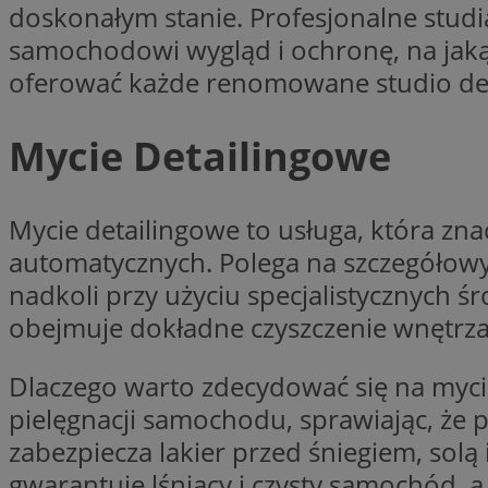
doskonałym stanie. Profesjonalne studi
samochodowi wygląd i ochronę, na jaką 
Nazwa
Pro
Nazwa
Nazwa
oferować każde renomowane studio det
mlcwc
Do
Nazwa
__Secure-YNID
_ga_QJYQY75XFT
google_push
.bi
bitoIsSecure
Mycie Detailingowe
c
MR
Mycie detailingowe to usługa, która zn
__eoi
automatycznych. Polega na szczegółow
MUID
nadkoli przy użyciu specjalistycznych 
_clsk
obejmuje dokładne czyszczenie wnętrza
SRM_B
Dlaczego warto zdecydować się na myci
_clck
pielęgnacji samochodu, sprawiając, że 
VISITOR_INFO1_LIV
zabezpiecza lakier przed śniegiem, solą 
b
gwarantuje lśniący i czysty samochód, a 