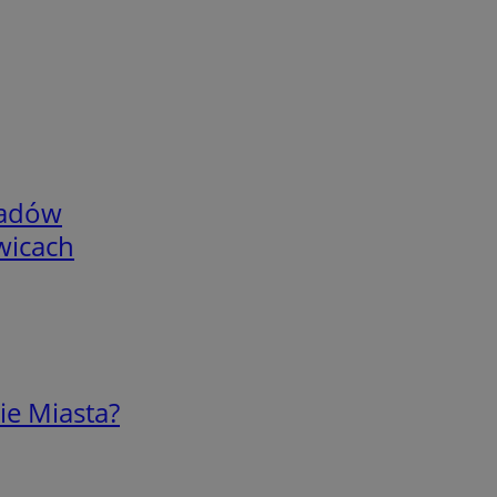
adów
wicach
ie Miasta?