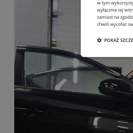
w tym wykorzysty
wyłącznie tej wi
zamiast na zgodz
chwili wycofać s
POKAŻ SZCZ
Niezbędne
Ni
Niezbędne pliki cook
zarządzanie kontem. 
Nazwa