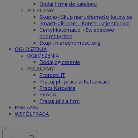
Dodaj firmę do katalogu
POLECAMY
Skup.io - Skup nieruchomości Katowice
SmartHalls.com - Konstrukcje stalowe
Certyfikatomat.pl - Świadectwo
energetyczne
Skup - nieruchomosci.org
OGŁOSZENIA
OGŁOSZENIA
Dodaj ogłoszenie
POLECAMY
Protocol IT
Pracuj.pl - praca w Katowicach
Praca Katowice
PRACA
Pracuj.pl dla firm
REKLAMA
WSPÓŁPRACA