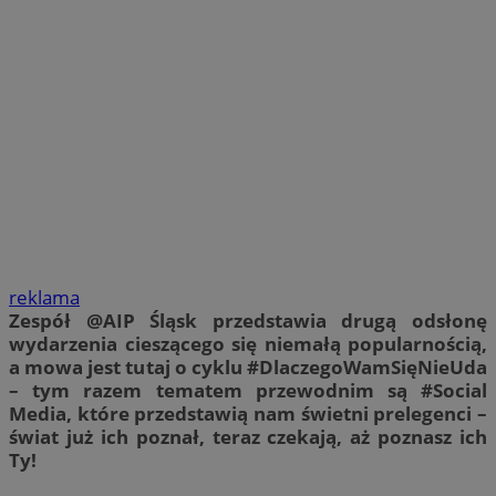
reklama
Zespół @AIP Śląsk przedstawia drugą odsłonę
wydarzenia cieszącego się niemałą popularnością,
a mowa jest tutaj o cyklu #DlaczegoWamSięNieUda
– tym razem tematem przewodnim są #Social
Media, które przedstawią nam świetni prelegenci –
świat już ich poznał, teraz czekają, aż poznasz ich
Ty!