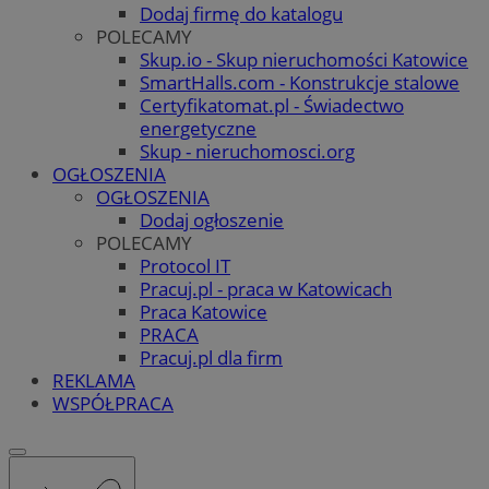
Dodaj firmę do katalogu
POLECAMY
Skup.io - Skup nieruchomości Katowice
SmartHalls.com - Konstrukcje stalowe
Certyfikatomat.pl - Świadectwo
energetyczne
Skup - nieruchomosci.org
OGŁOSZENIA
OGŁOSZENIA
Dodaj ogłoszenie
POLECAMY
Protocol IT
Pracuj.pl - praca w Katowicach
Praca Katowice
PRACA
Pracuj.pl dla firm
REKLAMA
WSPÓŁPRACA