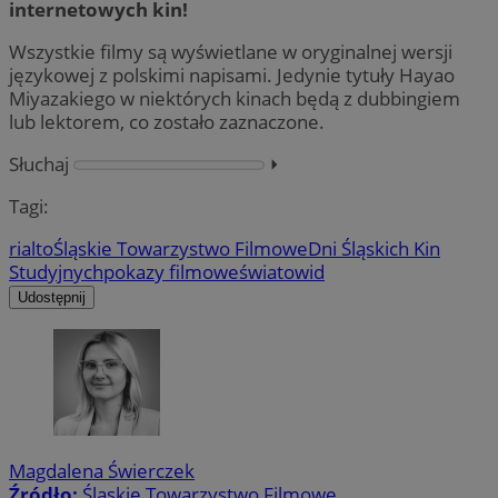
internetowych kin!
Wszystkie filmy są wyświetlane w oryginalnej wersji
językowej z polskimi napisami. Jedynie tytuły Hayao
Miyazakiego w niektórych kinach będą z dubbingiem
lub lektorem, co zostało zaznaczone.
Słuchaj
⏵︎
Tagi:
rialto
Śląskie Towarzystwo Filmowe
Dni Śląskich Kin
Studyjnych
pokazy filmowe
światowid
Udostępnij
Magdalena Świerczek
Źródło:
Śląskie Towarzystwo Filmowe