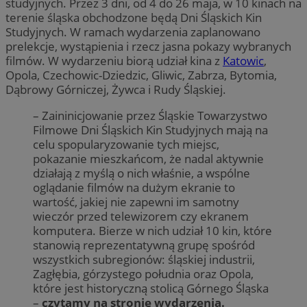
studyjnych. Przez 3 dni, od 4 do 26 maja, w 10 kinach na
terenie śląska obchodzone będą Dni Śląskich Kin
Studyjnych. W ramach wydarzenia zaplanowano
prelekcje, wystąpienia i rzecz jasna pokazy wybranych
filmów. W wydarzeniu biorą udział kina z
Katowic
,
Opola, Czechowic-Dziedzic, Gliwic, Zabrza, Bytomia,
Dąbrowy Górniczej, Żywca i Rudy Śląskiej.
– Zaininicjowanie przez Śląskie Towarzystwo
Filmowe Dni Śląskich Kin Studyjnych mają na
celu spopularyzowanie tych miejsc,
pokazanie mieszkańcom, że nadal aktywnie
działają z myślą o nich właśnie, a wspólne
oglądanie filmów na dużym ekranie to
wartość, jakiej nie zapewni im samotny
wieczór przed telewizorem czy ekranem
komputera. Bierze w nich udział 10 kin, które
stanowią reprezentatywną grupę spośród
wszystkich subregionów: śląskiej industrii,
Zagłębia, górzystego południa oraz Opola,
które jest historyczną stolicą Górnego Śląska
–
czytamy na stronie wydarzenia.