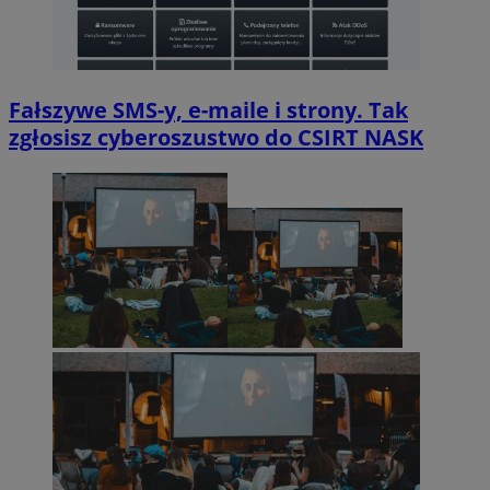
Fałszywe SMS-y, e-maile i strony. Tak
zgłosisz cyberoszustwo do CSIRT NASK