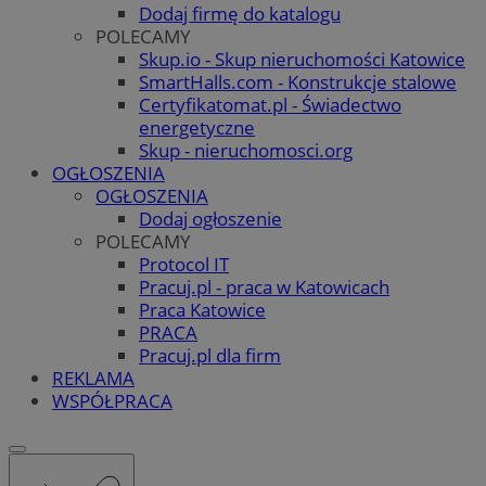
Dodaj firmę do katalogu
POLECAMY
Skup.io - Skup nieruchomości Katowice
SmartHalls.com - Konstrukcje stalowe
Certyfikatomat.pl - Świadectwo
energetyczne
Skup - nieruchomosci.org
OGŁOSZENIA
OGŁOSZENIA
Dodaj ogłoszenie
POLECAMY
Protocol IT
Pracuj.pl - praca w Katowicach
Praca Katowice
PRACA
Pracuj.pl dla firm
REKLAMA
WSPÓŁPRACA