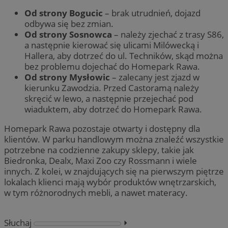
Od strony Bogucic
– brak utrudnień, dojazd
odbywa się bez zmian.
Od strony Sosnowca
– należy zjechać z trasy S86,
a następnie kierować się ulicami Milówecką i
Hallera, aby dotrzeć do ul. Techników, skąd można
bez problemu dojechać do Homepark Rawa.
Od strony Mysłowic
– zalecany jest zjazd w
kierunku Zawodzia. Przed Castoramą należy
skręcić w lewo, a następnie przejechać pod
wiaduktem, aby dotrzeć do Homepark Rawa.
Homepark Rawa pozostaje otwarty i dostępny dla
klientów. W parku handlowym można znaleźć wszystkie
potrzebne na codzienne zakupy sklepy, takie jak
Biedronka, Dealx, Maxi Zoo czy Rossmann i wiele
innych. Z kolei, w znajdujących się na pierwszym piętrze
lokalach klienci mają wybór produktów wnętrzarskich,
w tym różnorodnych mebli, a nawet materacy.
Słuchaj
⏵︎