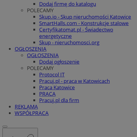
Dodaj firmę do katalogu
POLECAMY
Skup.io - Skup nieruchomości Katowice
SmartHalls.com - Konstrukcje stalowe
Certyfikatomat.pl - Świadectwo
energetyczne
Skup - nieruchomosci.org
OGŁOSZENIA
OGŁOSZENIA
Dodaj ogłoszenie
POLECAMY
Protocol IT
Pracuj.pl - praca w Katowicach
Praca Katowice
PRACA
Pracuj.pl dla firm
REKLAMA
WSPÓŁPRACA