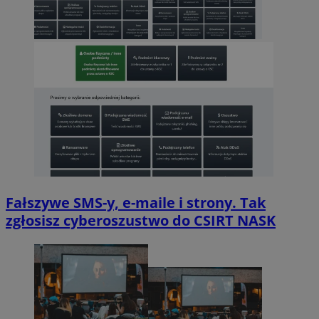
Fałszywe SMS-y, e-maile i strony. Tak
zgłosisz cyberoszustwo do CSIRT NASK