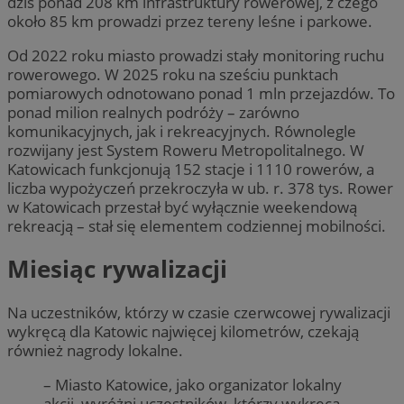
dziś ponad 208 km infrastruktury rowerowej, z czego
około 85 km prowadzi przez tereny leśne i parkowe.
Od 2022 roku miasto prowadzi stały monitoring ruchu
rowerowego. W 2025 roku na sześciu punktach
pomiarowych odnotowano ponad 1 mln przejazdów. To
ponad milion realnych podróży – zarówno
komunikacyjnych, jak i rekreacyjnych. Równolegle
rozwijany jest System Roweru Metropolitalnego. W
Katowicach funkcjonują 152 stacje i 1110 rowerów, a
liczba wypożyczeń przekroczyła w ub. r. 378 tys. Rower
w Katowicach przestał być wyłącznie weekendową
rekreacją – stał się elementem codziennej mobilności.
Miesiąc rywalizacji
Na uczestników, którzy w czasie czerwcowej rywalizacji
wykręcą dla Katowic najwięcej kilometrów, czekają
również nagrody lokalne.
– Miasto Katowice, jako organizator lokalny
akcji, wyróżni uczestników, którzy wykręcą