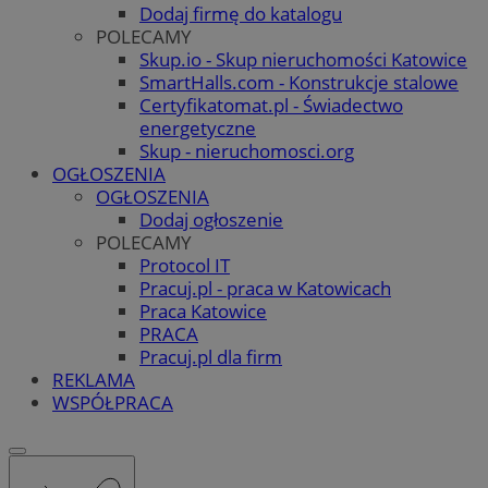
Dodaj firmę do katalogu
POLECAMY
Skup.io - Skup nieruchomości Katowice
SmartHalls.com - Konstrukcje stalowe
Certyfikatomat.pl - Świadectwo
energetyczne
Skup - nieruchomosci.org
OGŁOSZENIA
OGŁOSZENIA
Dodaj ogłoszenie
POLECAMY
Protocol IT
Pracuj.pl - praca w Katowicach
Praca Katowice
PRACA
Pracuj.pl dla firm
REKLAMA
WSPÓŁPRACA