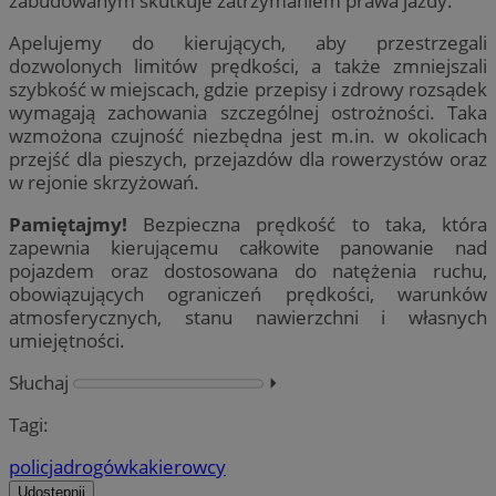
zabudowanym skutkuje zatrzymaniem prawa jazdy.
Apelujemy do kierujących, aby przestrzegali
dozwolonych limitów prędkości, a także zmniejszali
szybkość w miejscach, gdzie przepisy i zdrowy rozsądek
wymagają zachowania szczególnej ostrożności. Taka
wzmożona czujność niezbędna jest m.in. w okolicach
przejść dla pieszych, przejazdów dla rowerzystów oraz
w rejonie skrzyżowań.
Pamiętajmy!
Bezpieczna prędkość to taka, która
zapewnia kierującemu całkowite panowanie nad
pojazdem oraz dostosowana do natężenia ruchu,
obowiązujących ograniczeń prędkości, warunków
atmosferycznych, stanu nawierzchni i własnych
umiejętności.
Słuchaj
⏵︎
Tagi:
policja
drogówka
kierowcy
Udostępnij