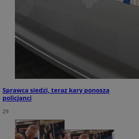
Sprawca siedzi, teraz kary ponoszą
policjanci
29