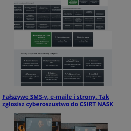
Fałszywe SMS-y, e-maile i strony. Tak
zgłosisz cyberoszustwo do CSIRT NASK