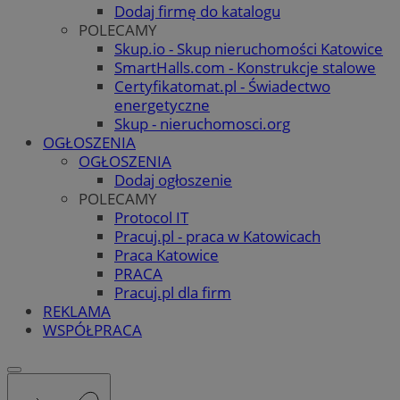
Dodaj firmę do katalogu
POLECAMY
Skup.io - Skup nieruchomości Katowice
SmartHalls.com - Konstrukcje stalowe
Certyfikatomat.pl - Świadectwo
energetyczne
Skup - nieruchomosci.org
OGŁOSZENIA
OGŁOSZENIA
Dodaj ogłoszenie
POLECAMY
Protocol IT
Pracuj.pl - praca w Katowicach
Praca Katowice
PRACA
Pracuj.pl dla firm
REKLAMA
WSPÓŁPRACA