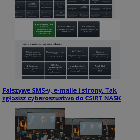
Fałszywe SMS-y, e-maile i strony. Tak
zgłosisz cyberoszustwo do CSIRT NASK