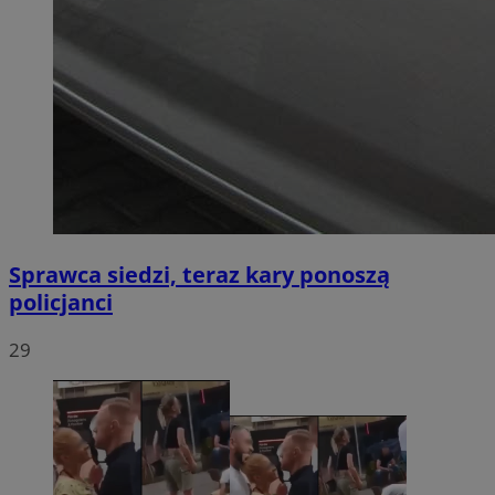
Sprawca siedzi, teraz kary ponoszą
policjanci
29