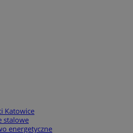
i Katowice
e stalowe
two energetyczne