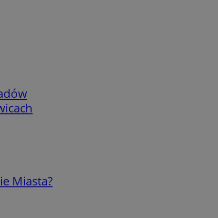
adów
wicach
ie Miasta?