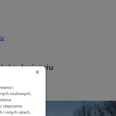
iu
 już w kwietniu
×
ywania i
danych osobowych,
etlania
az ulepszania
 i innych celach,