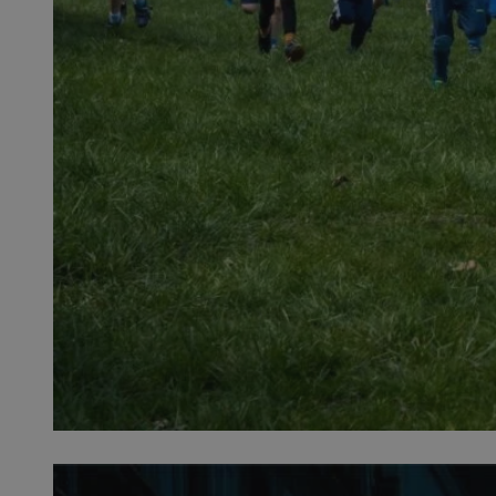
SessID
QeSessID
MvSessID
__cf_bm
VISITOR_PRIVACY_
__cf_bm
CookieScriptConse