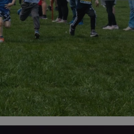
fikator sesji.
fikator sesji.
fikator sesji.
nia ludzi i botów.
rnetowej, ponieważ
ortów na temat
wej.
rmacje o zgodzie
ach dotyczących
 witryny. Rejestruje
ności i ustawień
anie w kolejnych
k nie musi ponownie
 co zwiększa wygodę
 danych.
nia ludzi i botów.
rnetowej, ponieważ
ortów na temat
wej.
z usługę Cookie-
ferencji
pliki cookie. Jest
ookie-Script.com