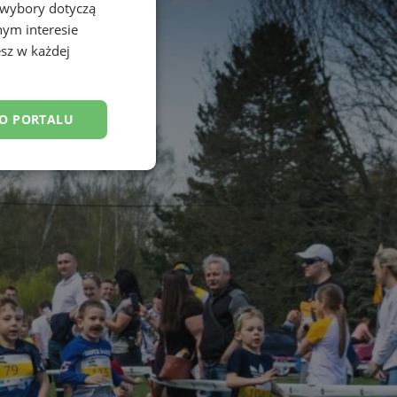
 wybory dotyczą
nym interesie
sz w każdej
DO PORTALU
esklasyfikowane
ane
owanie użytkownika i
j.