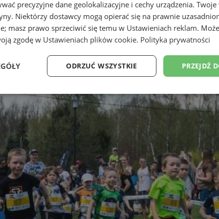
wać precyzyjne dane geolokalizacyjne i cechy urządzenia. Twoje
tryny. Niektórzy dostawcy mogą opierać się na prawnie uzasadnio
ie; masz prawo sprzeciwić się temu w
Ustawieniach reklam
. Może
woją zgodę w
Ustawieniach plików cookie
.
Polityka prywatności
EGÓŁY
ODRZUĆ WSZYSTKIE
PRZEJDŹ 
Wydajność
Targetowanie
Funkcjonalność
Ni
ezbędne
Wydajność
Targetowanie
Funkcjonalność
Niesklasyfikow
ie umożliwiają korzystanie z podstawowych funkcji strony internetowej, takich jak log
Bez niezbędnych plików cookie nie można prawidłowo korzystać ze strony internetowe
Provider
/
Okres
Opis
Domena
przechowywania