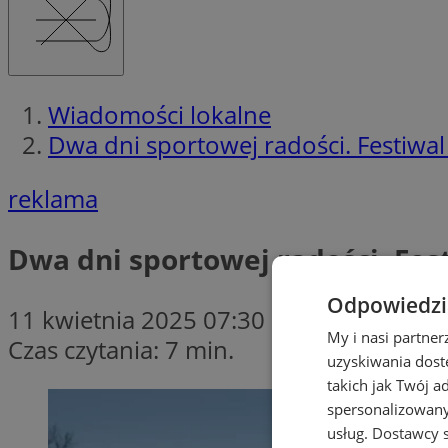
Wiadomości lokalne
Dwa dni sportowej radości. Festiwa
reklama
Dwa dni sportowej radości. Fes
Odpowiedzia
11 kwietnia 2025 07:30
My i nasi partne
Czas czytania: 7 min.
uzyskiwania dost
takich jak Twój a
spersonalizowanyc
usług.
Dostawcy s