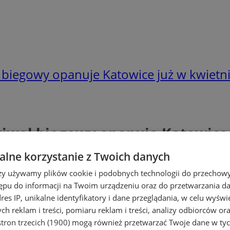
l biegowy opanuje Katowice już w kwietn
tiwal biegowy opanuje Katowice
lne korzystanie z Twoich danych
rzy używamy plików cookie i podobnych technologii do przechow
ępu do informacji na Twoim urządzeniu oraz do przetwarzania 
dres IP, unikalne identyfikatory i dane przeglądania, w celu wyświ
h reklam i treści, pomiaru reklam i treści, analizy odbiorców or
tron trzecich (1900)
mogą również przetwarzać Twoje dane w tych