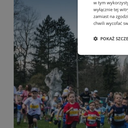
w tym wykorzysty
wyłącznie tej wi
zamiast na zgodz
chwili wycofać s
POKAŻ SZCZ
Niezbędne
Ni
Niezbędne pliki cook
zarządzanie kontem. 
Nazwa