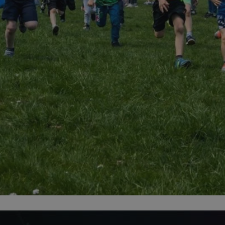
mojekatowice.pl
1 rok
Ten plik cookie przechowuje identy
mojekatowice.pl
1 rok
Ten plik cookie przechowuje identy
mojekatowice.pl
1 rok
Ten plik cookie przechowuje identy
29 minut 56
Ten plik cookie służy do rozróżnia
Cloudflare Inc.
sekund
Jest to korzystne dla strony inte
.temu.com
umożliwia tworzenie ważnych rap
korzystania z jej witryny interneto
METADATA
5 miesięcy 4
Ten plik cookie przechowuje info
YouTube
tygodnie
użytkownika oraz jego preferencj
.youtube.com
prywatności podczas korzystania z
wybory dotyczące polityki prywat
zgody, zapewniając ich przestrzeg
wizytach. Dzięki temu użytkowni
konfigurować swoich preferencji,
i zgodność z regulacjami ochrony
29 minut 53
Ten plik cookie służy do rozróżnia
Cloudflare Inc.
Google Privacy Policy
sekundy
Jest to korzystne dla strony inte
.twitter.com
umożliwia tworzenie ważnych rap
korzystania z jej witryny interneto
nt
4 tygodnie 2 dni
Ten plik cookie jest używany prze
CookieScript
Script.com do zapamiętywania pre
mojekatowice.pl
dotyczących zgody użytkownika na 
to konieczne, aby baner cookie C
działał poprawnie.