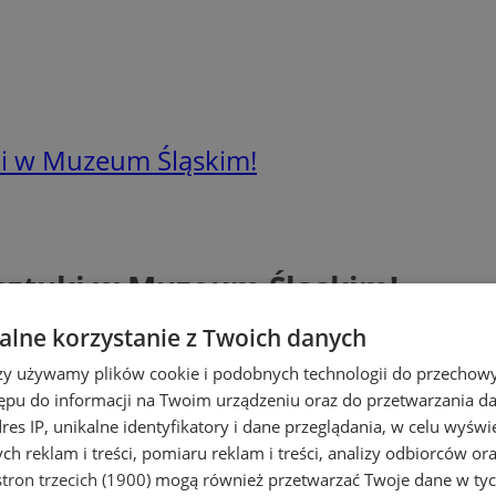
ki w Muzeum Śląskim!
sztuki w Muzeum Śląskim!
lne korzystanie z Twoich danych
rzy używamy plików cookie i podobnych technologii do przechow
ępu do informacji na Twoim urządzeniu oraz do przetwarzania 
dres IP, unikalne identyfikatory i dane przeglądania, w celu wyświ
h reklam i treści, pomiaru reklam i treści, analizy odbiorców or
tron trzecich (1900)
mogą również przetwarzać Twoje dane w tych