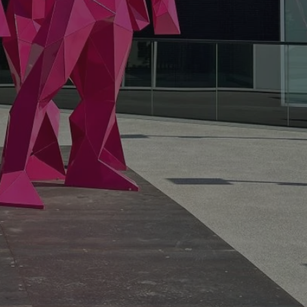
fikator sesji.
fikator sesji.
fikator sesji.
nia ludzi i botów.
rnetowej, ponieważ
ortów na temat
wej.
rmacje o zgodzie
ach dotyczących
 witryny. Rejestruje
ności i ustawień
anie w kolejnych
k nie musi ponownie
 co zwiększa wygodę
 danych.
nia ludzi i botów.
rnetowej, ponieważ
ortów na temat
wej.
z usługę Cookie-
ferencji
pliki cookie. Jest
ookie-Script.com