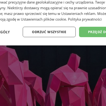
wać precyzyjne dane geolokalizacyjne i cechy urządzenia. Twoje
tryny. Niektórzy dostawcy mogą opierać się na prawnie uzasadnio
ie; masz prawo sprzeciwić się temu w
Ustawieniach reklam
. Może
woją zgodę w
Ustawieniach plików cookie
.
Polityka prywatności
EGÓŁY
ODRZUĆ WSZYSTKIE
PRZEJDŹ 
Wydajność
Targetowanie
Funkcjonalność
Ni
ezbędne
Wydajność
Targetowanie
Funkcjonalność
Niesklasyfikow
ie umożliwiają korzystanie z podstawowych funkcji strony internetowej, takich jak log
Bez niezbędnych plików cookie nie można prawidłowo korzystać ze strony internetowe
Provider
/
Okres
Opis
Domena
przechowywania