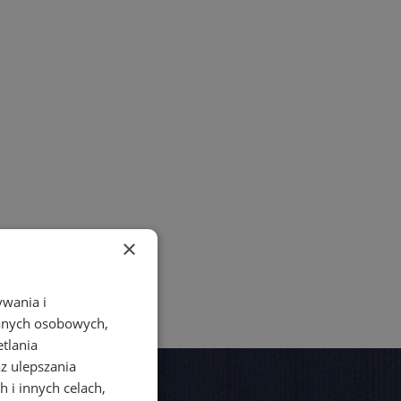
×
ywania i
danych osobowych,
etlania
az ulepszania
 i innych celach,