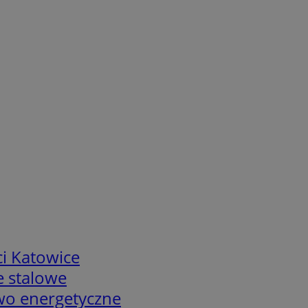
i Katowice
e stalowe
two energetyczne