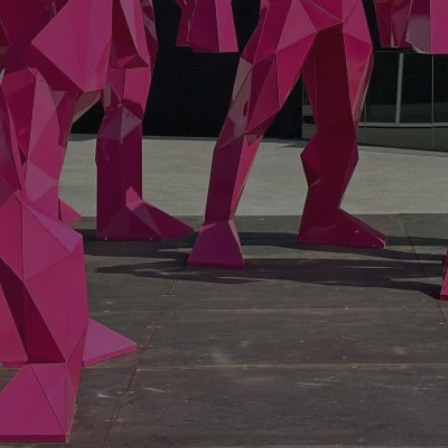
mojekatowice.pl
1 rok
Ten plik cookie przechowuje identy
mojekatowice.pl
1 rok
Ten plik cookie przechowuje identy
mojekatowice.pl
1 rok
Ten plik cookie przechowuje identy
29 minut 56
Ten plik cookie służy do rozróżnia
Cloudflare Inc.
sekund
Jest to korzystne dla strony inte
.temu.com
umożliwia tworzenie ważnych rap
korzystania z jej witryny interneto
METADATA
5 miesięcy 4
Ten plik cookie przechowuje info
YouTube
tygodnie
użytkownika oraz jego preferencj
.youtube.com
prywatności podczas korzystania z
wybory dotyczące polityki prywat
zgody, zapewniając ich przestrzeg
wizytach. Dzięki temu użytkowni
konfigurować swoich preferencji,
i zgodność z regulacjami ochrony
29 minut 53
Ten plik cookie służy do rozróżnia
Cloudflare Inc.
Google Privacy Policy
sekundy
Jest to korzystne dla strony inte
.twitter.com
umożliwia tworzenie ważnych rap
korzystania z jej witryny interneto
nt
4 tygodnie 2 dni
Ten plik cookie jest używany prze
CookieScript
Script.com do zapamiętywania pre
mojekatowice.pl
dotyczących zgody użytkownika na 
to konieczne, aby baner cookie C
działał poprawnie.