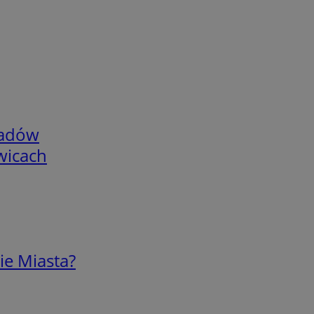
adów
wicach
ie Miasta?