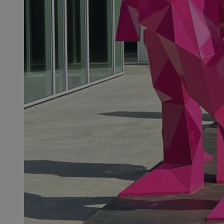
SessID
QeSessID
MvSessID
__cf_bm
VISITOR_PRIVACY_
__cf_bm
CookieScriptConse