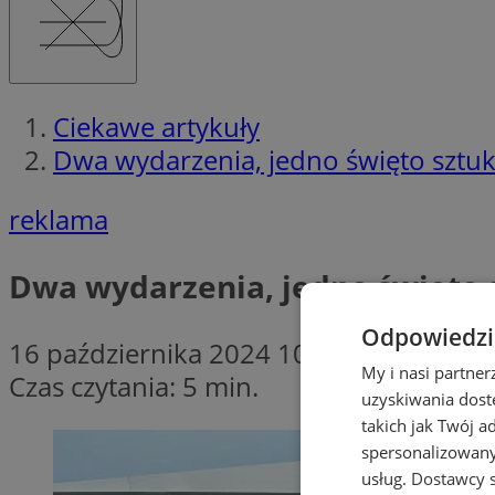
Ciekawe artykuły
Dwa wydarzenia, jedno święto sztu
reklama
Dwa wydarzenia, jedno święto 
Odpowiedzia
16 października 2024 10:45
My i nasi partne
Czas czytania: 5 min.
uzyskiwania dost
takich jak Twój a
spersonalizowanyc
usług.
Dostawcy s