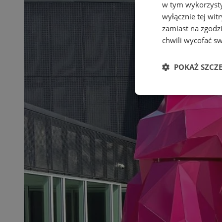
w tym wykorzysty
wyłącznie tej wi
zamiast na zgodz
chwili wycofać s
POKAŻ SZCZ
Niezbędne
Ni
Niezbędne pliki cook
zarządzanie kontem. 
Nazwa