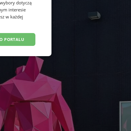
 wybory dotyczą
nym interesie
sz w każdej
DO PORTALU
esklasyfikowane
ane
owanie użytkownika i
j.