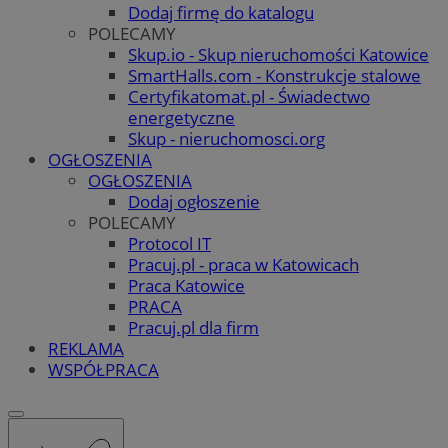
Dodaj firmę do katalogu
POLECAMY
Skup.io - Skup nieruchomości Katowice
SmartHalls.com - Konstrukcje stalowe
Certyfikatomat.pl - Świadectwo
energetyczne
Skup - nieruchomosci.org
OGŁOSZENIA
OGŁOSZENIA
Dodaj ogłoszenie
POLECAMY
Protocol IT
Pracuj.pl - praca w Katowicach
Praca Katowice
PRACA
Pracuj.pl dla firm
REKLAMA
WSPÓŁPRACA