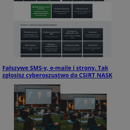
Fałszywe SMS-y, e-maile i strony. Tak
zgłosisz cyberoszustwo do CSIRT NASK