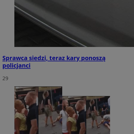
Sprawca siedzi, teraz kary ponoszą
policjanci
29