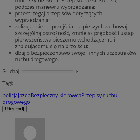
mniejszy niż 50 m. Przepisu nie stosuje się
podczas manewru wyprzedzania;
przestrzegaj przepisów dotyczących
wyprzedzania;
zbliżając się do przejścia dla pieszych zachowaj
szczególną ostrożność, zmniejsz prędkość i ustąp
pierwszeństwa pieszemu wchodzącemu i
znajdującemu się na przejściu;
dbaj o bezpieczeństwo swoje i innych uczestników
ruchu drogowego.
Słuchaj
⏵︎
Tagi:
policja
Jazda
Bezpieczny kierowca
Przepisy ruchu
drogowego
Udostępnij