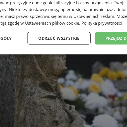
wać precyzyjne dane geolokalizacyjne i cechy urządzenia. Twoje
tryny. Niektórzy dostawcy mogą opierać się na prawnie uzasadnio
ie; masz prawo sprzeciwić się temu w
Ustawieniach reklam
. Może
woją zgodę w
Ustawieniach plików cookie
.
Polityka prywatności
EGÓŁY
ODRZUĆ WSZYSTKIE
PRZEJDŹ 
Wydajność
Targetowanie
Funkcjonalność
Ni
ezbędne
Wydajność
Targetowanie
Funkcjonalność
Niesklasyfikow
ie umożliwiają korzystanie z podstawowych funkcji strony internetowej, takich jak log
Bez niezbędnych plików cookie nie można prawidłowo korzystać ze strony internetowe
Provider
/
Okres
Opis
Domena
przechowywania