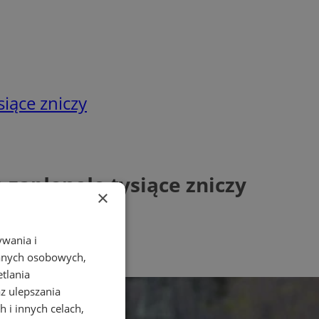
iące zniczy
zapłonęło tysiące zniczy
×
ywania i
danych osobowych,
etlania
az ulepszania
 i innych celach,