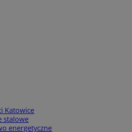
i Katowice
e stalowe
two energetyczne