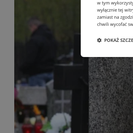
w tym wykorzysty
wyłącznie tej wi
zamiast na zgodz
chwili wycofać s
POKAŻ SZCZ
Niezbędne
Ni
Niezbędne pliki cook
zarządzanie kontem. 
Nazwa