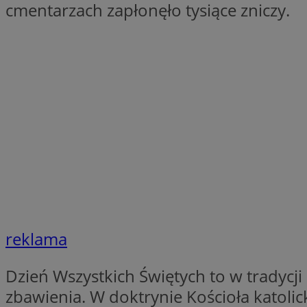
cmentarzach zapłonęło tysiące zniczy.
Nazwa
Pro
Nazwa
Nazwa
mlcwc
Do
Nazwa
__Secure-YNID
_ga_QJYQY75XFT
google_push
.bi
bitoIsSecure
c
MR
__eoi
MUID
_clsk
SRM_B
reklama
_clck
VISITOR_INFO1_LIV
Dzień Wszystkich Świętych to w tradycji 
zbawienia. W doktrynie Kościoła katol
b