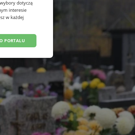
 wybory dotyczą
nym interesie
sz w każdej
DO PORTALU
esklasyfikowane
ane
owanie użytkownika i
j.