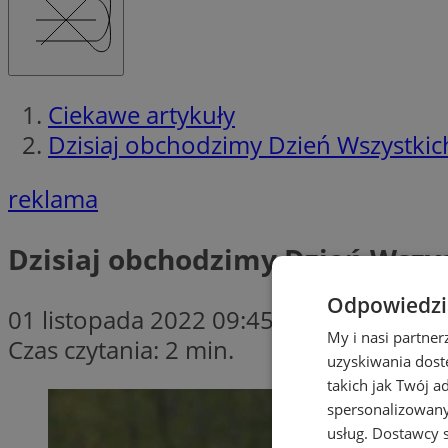
Ciekawe artykuły
Dzisiaj obchodzimy Dzień Wszystkich
reklama
Dzisiaj obchodzimy Dzień Wszys
Odpowiedzia
01 listopada 2022 09:45
My i nasi partne
Czas czytania: 2 min.
uzyskiwania dost
takich jak Twój a
spersonalizowanyc
usług.
Dostawcy s