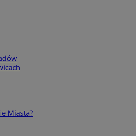
adów
wicach
ie Miasta?