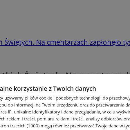
 Świętych. Na cmentarzach zapłonęło tys
tkich Świętych. Na cmentarzach 
lne korzystanie z Twoich danych
rzy używamy plików cookie i podobnych technologii do przechow
ępu do informacji na Twoim urządzeniu oraz do przetwarzania 
dres IP, unikalne identyfikatory i dane przeglądania, w celu wyświ
h reklam i treści, pomiaru reklam i treści, analizy odbiorców or
tron trzecich (1900)
mogą również przetwarzać Twoje dane w tych