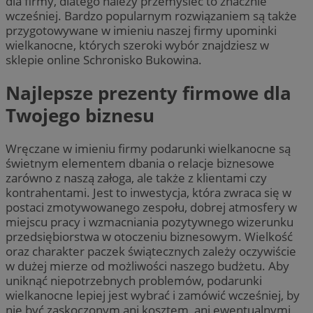
dla firmy, dlatego należy przemyśleć to znacznie
wcześniej. Bardzo popularnym rozwiązaniem są także
przygotowywane w imieniu naszej firmy upominki
wielkanocne, których szeroki wybór znajdziesz w
sklepie online Schronisko Bukowina.
Najlepsze prezenty firmowe dla
Twojego biznesu
Wręczane w imieniu firmy podarunki wielkanocne są
świetnym elementem dbania o relacje biznesowe
zarówno z naszą załoga, ale także z klientami czy
kontrahentami. Jest to inwestycja, która zwraca się w
postaci zmotywowanego zespołu, dobrej atmosfery w
miejscu pracy i wzmacniania pozytywnego wizerunku
przedsiębiorstwa w otoczeniu biznesowym. Wielkość
oraz charakter paczek świątecznych zależy oczywiście
w dużej mierze od możliwości naszego budżetu. Aby
uniknąć niepotrzebnych problemów, podarunki
wielkanocne lepiej jest wybrać i zamówić wcześniej, by
nie być zaskoczonym ani kosztem, ani ewentualnymi