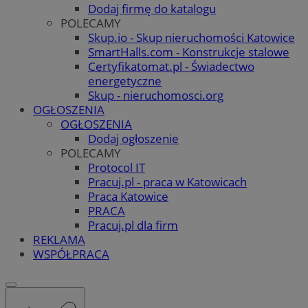
Dodaj firmę do katalogu
POLECAMY
Skup.io - Skup nieruchomości Katowice
SmartHalls.com - Konstrukcje stalowe
Certyfikatomat.pl - Świadectwo
energetyczne
Skup - nieruchomosci.org
OGŁOSZENIA
OGŁOSZENIA
Dodaj ogłoszenie
POLECAMY
Protocol IT
Pracuj.pl - praca w Katowicach
Praca Katowice
PRACA
Pracuj.pl dla firm
REKLAMA
WSPÓŁPRACA