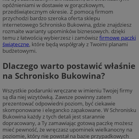
opóźnieniami w dostawie w gorączkowym,
przedświątecznym okresie. Z pomocą firmom
przychodzi bardzo szeroka oferta sklepu
internetowego Schronisko Bukowina, gdzie znajdziesz
rozmaite warianty upominków biznesowych. dzięki
temu z łatwością wybierzesz i zamówisz
firmowe paczki
świąteczne
, które będą współgrały z Twoimi planami
budżetowymi.
Dlaczego warto postawić właśnie
na Schronisko Bukowina?
Wszystkie podarunki wręczane w imieniu Twojej firmy
są dla niej wizytówką. Zawsze powinny zatem
prezentować odpowiedni poziom, być ciekawie
skomponowane i elegancko zapakowane. W Schronisku
Bukowina każdy z tych detali jest starannie
dopracowany, a Ty zamawiając gotową paczkę możesz
mieć pewność, że wręczasz upominek wielkanocny na
poziomie, który nie powstał na bazie przypadkowych