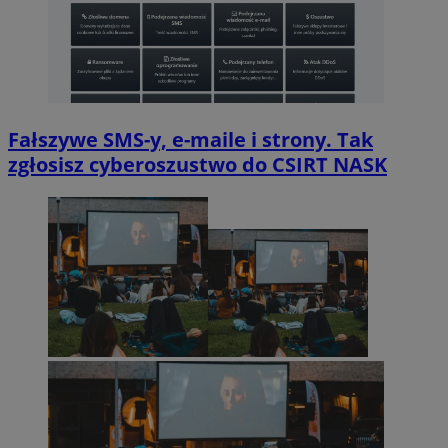
Fałszywe SMS-y, e-maile i strony. Tak
zgłosisz cyberoszustwo do CSIRT NASK