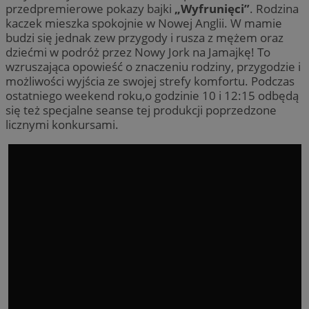
przedpremierowe pokazy bajki
„Wyfrunięci”
. Rodzina
kaczek mieszka spokojnie w Nowej Anglii. W mamie
budzi się jednak zew przygody i rusza z mężem oraz
dziećmi w podróż przez Nowy Jork na Jamajkę! To
wzruszająca opowieść o znaczeniu rodziny, przygodzie i
możliwości wyjścia ze swojej strefy komfortu. Podczas
ostatniego weekend roku,o godzinie 10 i 12:15 odbędą
się też specjalne seanse tej produkcji poprzedzone
licznymi konkursami.