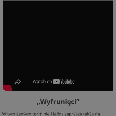
„Wyfrunięci”
W tym samym terminie Helios zaprasza także na