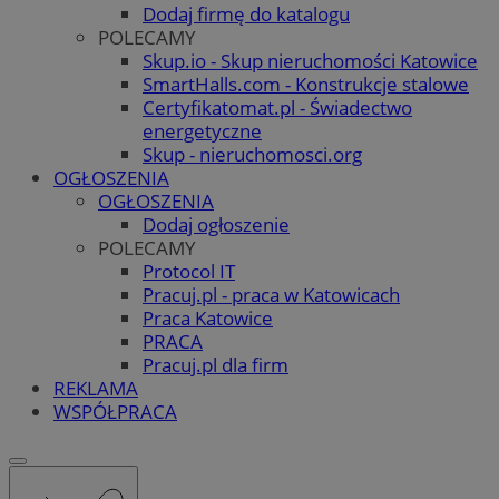
Dodaj firmę do katalogu
POLECAMY
Skup.io - Skup nieruchomości Katowice
SmartHalls.com - Konstrukcje stalowe
Certyfikatomat.pl - Świadectwo
energetyczne
Skup - nieruchomosci.org
OGŁOSZENIA
OGŁOSZENIA
Dodaj ogłoszenie
POLECAMY
Protocol IT
Pracuj.pl - praca w Katowicach
Praca Katowice
PRACA
Pracuj.pl dla firm
REKLAMA
WSPÓŁPRACA