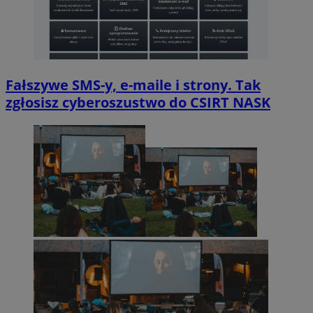
Fałszywe SMS-y, e-maile i strony. Tak
zgłosisz cyberoszustwo do CSIRT NASK