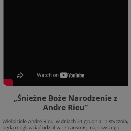
„Śnieżne Boże Narodzenie z
Andre Rieu”
Wielbiciele André Rieu, w dniach 31 grudnia i 1 stycznia,
będą mogli wziąć udział w retransmisji najnowszego