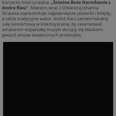
koncertu mistrza walca:
„Śnieżne Boże Narodzenie z
Andre Rieu”
. Maestro wraz z Orkiestrą Johanna
Straussa zaprezentuje najpiękniejsze piosenki i kolędy,
a także tradycyjne walce. André Rieu zamieni lokalną
salę koncertową w śnieżną krainę, by zaserwować
amatorom wspaniałej muzyki skrzący się blaskiem
gwiazd zestaw świątecznych przebojów.