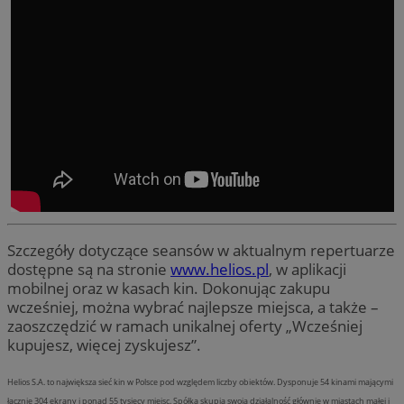
Szczegóły dotyczące seansów w aktualnym repertuarze
dostępne są na stronie
www.helios.pl
, w aplikacji
mobilnej oraz w kasach kin. Dokonując zakupu
wcześniej, można wybrać najlepsze miejsca, a także –
zaoszczędzić w ramach unikalnej oferty „Wcześniej
kupujesz, więcej zyskujesz”.
Helios S.A. to największa sieć kin w Polsce pod względem liczby obiektów. Dysponuje 54 kinami mającymi
łącznie 304 ekrany i ponad 55 tysięcy miejsc. Spółka skupia swoją działalność głównie w miastach małej i