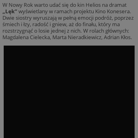
W Nowy Rok warto udać się do kin Helios na dramat
„Lęk”
wyświetlany w ramach projektu Kino Konesera.
Dwie siostry wyruszają w pełną emocji podróż, poprzez
śmiech i łzy, radość i gniew, aż do finału, który ma
rozstrzygnąć o losie jednej z nich. W rolach głównych:
Magdalena Cielecka, Marta Nieradkiewicz, Adrian Kłos.