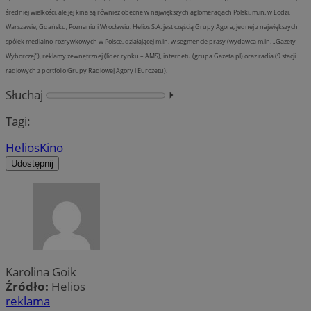
średniej wielkości, ale jej kina są również obecne w największych aglomeracjach Polski, m.in. w Łodzi,
Warszawie, Gdańsku, Poznaniu i Wrocławiu. Helios S.A. jest częścią Grupy Agora, jednej z największych
spółek medialno-rozrywkowych w Polsce, działającej m.in. w segmencie prasy (wydawca m.in. „Gazety
Wyborczej”), reklamy zewnętrznej (lider rynku – AMS), internetu (grupa Gazeta.pl) oraz radia (9 stacji
radiowych z portfolio Grupy Radiowej Agory i Eurozetu).
Słuchaj
⏵︎
Tagi:
Helios
Kino
Udostępnij
Karolina Goik
Źródło:
Helios
reklama