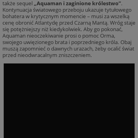
także sequel
„Aquaman i zaginione królestwo”
.
Kontynuacja światowego przeboju ukazuje tytułowego
bohatera w krytycznym momencie – musi za wszelką
cenę obronić Atlantydę przed Czarną Mantą. Wróg staje
się potężniejszy niż kiedykolwiek. Aby go pokonać,
Aquaman nieoczekiwanie prosi o pomoc Orma,
swojego uwięzionego brata i poprzedniego króla. Obaj
muszą zapomnieć o dawnych urazach, żeby ocalić świat
przed nieodwracalnym zniszczeniem.