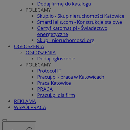
Dodaj firmę do katalogu
POLECAMY
Skup.io - Skup nieruchomości Katowice
SmartHalls.com - Konstrukcje stalowe
Certyfikatomat.pl - Świadectwo
energetyczne
Skup - nieruchomosci.org
OGŁOSZENIA
OGŁOSZENIA
Dodaj ogłoszenie
POLECAMY
Protocol IT
Pracuj.pl - praca w Katowicach
Praca Katowice
PRACA
Pracuj.pl dla firm
REKLAMA
WSPÓŁPRACA