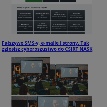
Fałszywe SMS-y, e-maile i strony. Tak
zgłosisz cyberoszustwo do CSIRT NASK